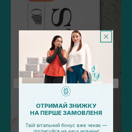
ОТРИМАЙ ЗНИЖКУ
НА ПЕРШЕ ЗАМОВЛЕНЯ
Твій вітальний бонус вже чекає —
підписуйся
на
наші новини!