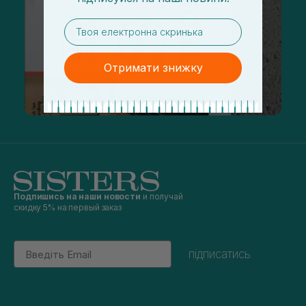
email
Отримати знижку
Подпишись на наши новости
и получай
скидку 5% на первый заказ
Email
підписатись