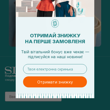
ОТРИМАЙ ЗНИЖКУ
НА ПЕРШЕ ЗАМОВЛЕНЯ
Твій вітальний бонус вже чекає —
підписуйся
на
наші новини!
email
Подпишись на наши новости
и получай
скидку 5% на первый заказ
Отримати знижку
Email
підписатись