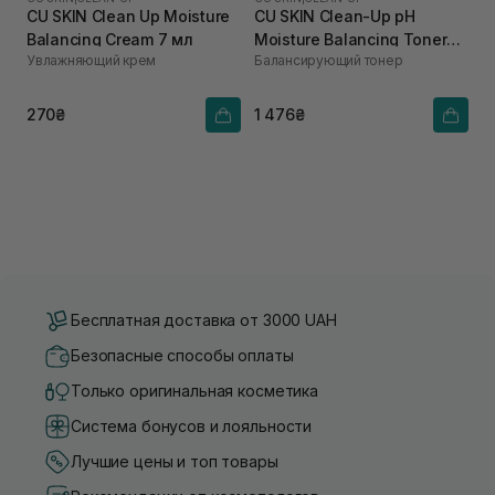
CU SKIN Clean Up Moisture
CU SKIN Clean-Up pH
Balancing Cream 7 мл
Moisture Balancing Toner
Увлажняющий крем
Балансирующий тонер
200 мл
270₴
1 476₴
Бесплатная доставка от 3000 UAH
Безопасные способы оплаты
Только оригинальная косметика
Система бонусов и лояльности
Лучшие цены и топ товары