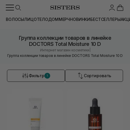
ВОЛОСЫ
ЛИЦО
ТЕЛО
ДОМ
МЕРЧ
НОВИНКИ
БЕСТСЕЛЛЕРЫ
АКЦ
Группа коллекции товаров в линейке
DOCTORS Total Moisture 10 D
|
Интернет магазин косметики
Группа коллекции товаров в линейке DOCTORS Total Moisture 10 D
Фильтр
Сортировать
1