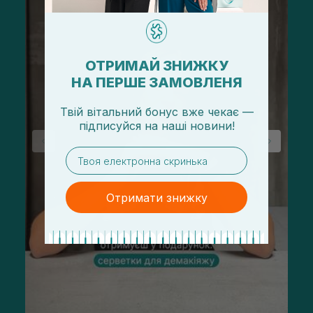
ОТРИМАЙ ЗНИЖКУ
НА ПЕРШЕ ЗАМОВЛЕНЯ
Твій вітальний бонус вже чекає —
підписуйся
на
наші новини!
email
Отримати знижку