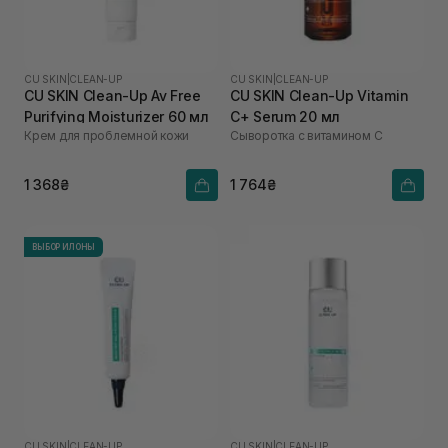
CU SKIN
|
CLEAN-UP
CU SKIN
|
CLEAN-UP
CU SKIN Clean-Up Av Free
CU SKIN Clean-Up Vitamin
Purifying Moisturizer 60 мл
C+ Serum 20 мл
Крем для проблемной кожи
Сыворотка с витамином С
1 368₴
1 764₴
ВЫБОР ИЛОНЫ
CU SKIN
|
CLEAN-UP
CU SKIN
|
CLEAN-UP