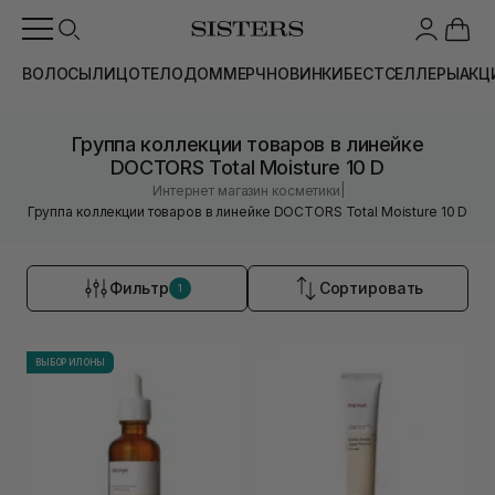
ВОЛОСЫ
ЛИЦО
ТЕЛО
ДОМ
МЕРЧ
НОВИНКИ
БЕСТСЕЛЛЕРЫ
АКЦ
Группа коллекции товаров в линейке
DOCTORS Total Moisture 10 D
|
Интернет магазин косметики
Группа коллекции товаров в линейке DOCTORS Total Moisture 10 D
Фильтр
Сортировать
1
ВЫБОР ИЛОНЫ