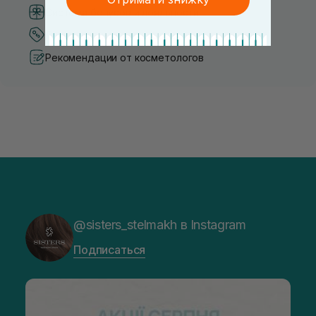
Система бонусов и лояльности
Лучшие цены и топ товары
Рекомендации от косметологов
@sisters_stelmakh в Instagram
Подписаться