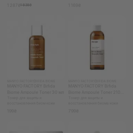
1 287₴
1 169₴
1 838₴
MANYO FACTORY
|
BIFIDA BIOME
MANYO FACTORY
|
BIFIDA BIOME
MANYO FACTORY Bifida
MANYO FACTORY Bifida
Biome Ampoule Toner 30 мл
Biome Ampoule Toner 210
Тонер для защиты и
Тонер для защиты и
мл
восстановления биом кожи
восстановления биома кожи
199₴
799₴