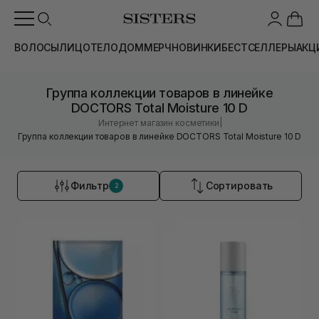
ВОЛОСЫ
ЛИЦО
ТЕЛО
ДОМ
МЕРЧ
НОВИНКИ
БЕСТСЕЛЛЕРЫ
АКЦ
Группа коллекции товаров в линейке
DOCTORS Total Moisture 10 D
|
Интернет магазин косметики
Группа коллекции товаров в линейке DOCTORS Total Moisture 10 D
Фильтр
Сортировать
2