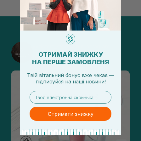
@sisters_stelmakh в Instagram
ОТРИМАЙ ЗНИЖКУ
Подписаться
НА ПЕРШЕ ЗАМОВЛЕНЯ
Твій вітальний бонус вже чекає —
підписуйся
на
наші новини!
email
Отримати знижку