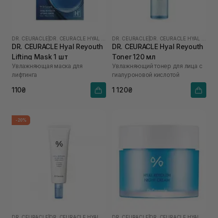
DR. CEURACLE
|
DR. CEURACLE HYAL REYOUTH
DR. CEURACLE
|
DR. CEURACLE HYAL REYOUTH
DR. CEURACLE Hyal Reyouth
DR. CEURACLE Hyal Reyouth
Lifting Mask 1 шт
Toner 120 мл
Увлажняющая маска для
Увлажняющий тонер для лица с
лифтинга
гиалуроновой кислотой
110₴
1 120₴
-20%
DR. CEURACLE
|
DR. CEURACLE HYAL REYOUTH
DR. CEURACLE
|
DR. CEURACLE HYAL REYOUTH