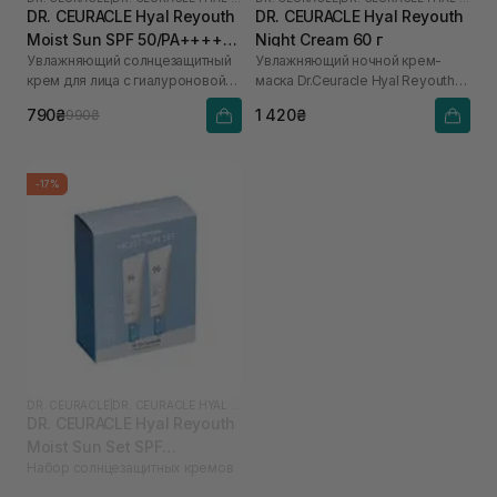
DR. CEURACLE Hyal Reyouth
DR. CEURACLE Hyal Reyouth
Moist Sun SPF 50/PA++++
Night Cream 60 г
Увлажняющий солнцезащитный
Увлажняющий ночной крем-
50 мл
крем для лица с гиалуроновой
маска Dr.Ceuracle Hyal Reyouth
кислотой
Night Cream, 60 g
790₴
1 420₴
990₴
-17%
DR. CEURACLE
|
DR. CEURACLE HYAL REYOUTH
DR. CEURACLE Hyal Reyouth
Moist Sun Set SPF
Набор солнцезащитных кремов
50/PA++++