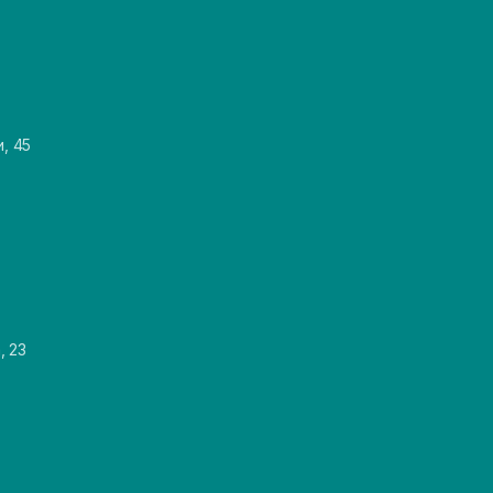
и, 45
, 23