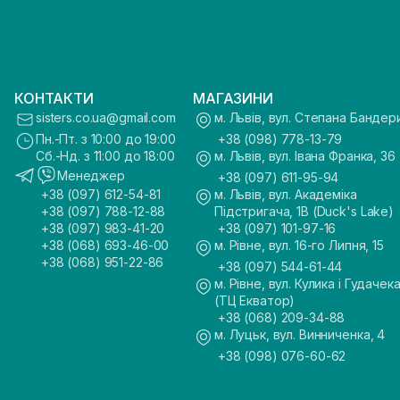
КОНТАКТИ
МАГАЗИНИ
sisters.co.ua@gmail.com
м. Львів, вул. Степана Бандер
Пн.-Пт. з 10:00 до 19:00
+38 (098) 778-13-79
Сб.-Нд. з 11:00 до 18:00
м. Львів, вул. Івана Франка, 36
Менеджер
+38 (097) 611-95-94
+38 (097) 612-54-81
м. Львів, вул. Академіка
+38 (097) 788-12-88
Підстригача, 1В (Duck's Lake)
+38 (097) 983-41-20
+38 (097) 101-97-16
+38 (068) 693-46-00
м. Рівне, вул. 16-го Липня, 15
+38 (068) 951-22-86
+38 (097) 544-61-44
м. Рівне, вул. Кулика і Гудачека
(ТЦ Екватор)
+38 (068) 209-34-88
м. Луцьк, вул. Винниченка, 4
+38 (098) 076-60-62