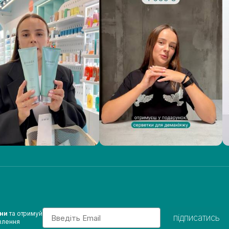
Email
ини
та отримуй
підписатись
влення