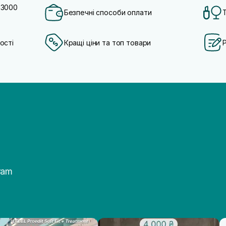
 3000
Безпечні способи оплати
ості
Кращі ціни та топ товари
ram