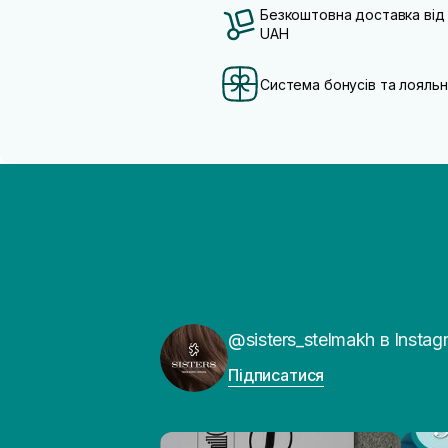
Безкоштовна доставка від
UAH
Система бонусів та лояльн
@sisters_stelmakh в Instag
Підписатися