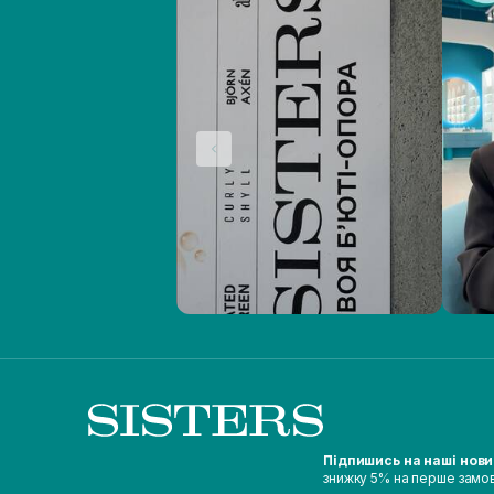
Підпишись на наші нов
знижку 5% на перше замо