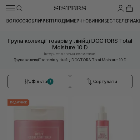
ВОЛОССЯ
ОБЛИЧЧЯ
ТІЛО
ДІМ
МЕРЧ
НОВИНКИ
БЕСТСЕЛЕРИ
АК
Група колекції товарів у лінійці DOCTORS Total
Moisture 10 D
|
Інтернет магазин косметики
Група колекції товарів у лінійці DOCTORS Total Moisture 10 D
Фільтр
Сортувати
1
ПОДАРУНОК