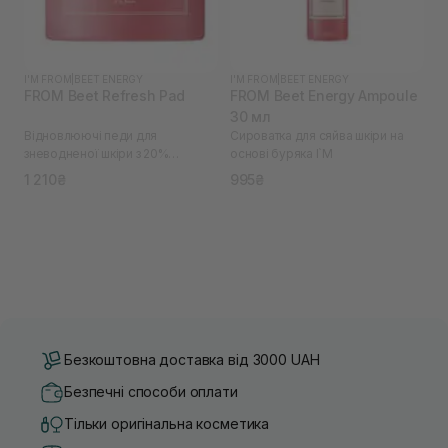
I'M FROM
|
BEET ENERGY
I'M FROM
|
BEET ENERGY
FROM Beet Refresh Pad
FROM Beet Energy Ampoule
30 мл
Відновлюючі педи для
Сироватка для сяйва шкіри на
зневодненої шкіри з 20%
основі буряка I`M
екстрактом буряків I`M
1 210₴
995₴
Безкоштовна доставка від 3000 UAH
Безпечні способи оплати
Тільки оригінальна косметика