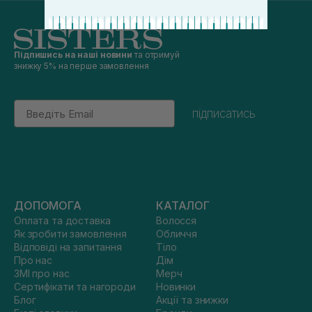
Підпишись на наші новини
та отримуй
знижку 5% на перше замовлення
Email
підписатись
ДОПОМОГА
КАТАЛОГ
Оплата та доставка
Волосся
Як зробити замовлення
Обличчя
Відповіді на запитання
Тіло
Про нас
Дім
ЗМІ про нас
Мерч
Сертифікати та нагороди
Новинки
Блог
Акції та знижки