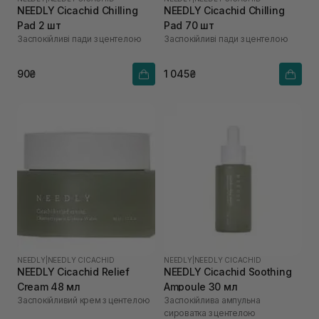
NEEDLY Cicachid Chilling
NEEDLY Cicachid Chilling
Pad 2 шт
Pad 70 шт
Заспокійливі пади з центелою
Заспокійливі пади з центелою
90₴
1 045₴
NEEDLY
|
NEEDLY CICACHID
NEEDLY
|
NEEDLY CICACHID
NEEDLY Cicachid Relief
NEEDLY Cicachid Soothing
Cream 48 мл
Ampoule 30 мл
Заспокійливий крем з центелою
Заспокійлива ампульна
сироватка з центелою