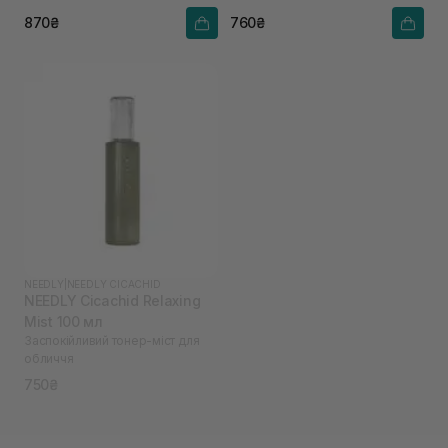
870₴
760₴
NEEDLY
|
NEEDLY CICACHID
NEEDLY Cicachid Relaxing
Mist 100 мл
Заспокійливий тонер-міст для
обличчя
750₴