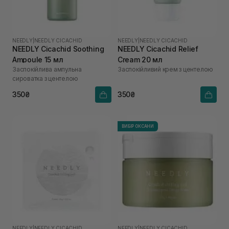
NEEDLY
|
NEEDLY CICACHID
NEEDLY
|
NEEDLY CICACHID
NEEDLY Cicachid Soothing
NEEDLY Cicachid Relief
Ampoule 15 мл
Cream 20 мл
Заспокійлива ампульна
Заспокійливий крем з центелою
сироватка з центелою
350₴
350₴
ВИБІР ОКСАНИ
NEEDLY
|
NEEDLY CICACHID
NEEDLY
|
NEEDLY CICACHID