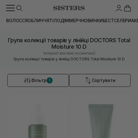
ВОЛОССЯ
ОБЛИЧЧЯ
ТІЛО
ДІМ
МЕРЧ
НОВИНКИ
БЕСТСЕЛЕРИ
АК
Група колекції товарів у лінійці DOCTORS Total
Moisture 10 D
|
Інтернет магазин косметики
Група колекції товарів у лінійці DOCTORS Total Moisture 10 D
Фільтр
Сортувати
1