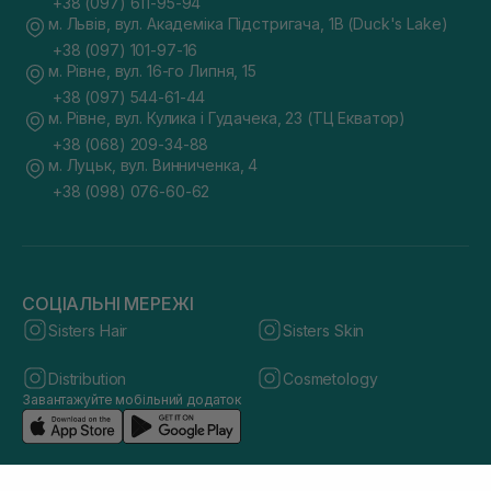
+38 (097) 611-95-94
м. Львів, вул. Академіка Підстригача, 1В (Duck's Lake)
+38 (097) 101-97-16
м. Рівне, вул. 16-го Липня, 15
+38 (097) 544-61-44
м. Рівне, вул. Кулика і Гудачека, 23 (ТЦ Екватор)
+38 (068) 209-34-88
м. Луцьк, вул. Винниченка, 4
+38 (098) 076-60-62
СОЦІАЛЬНІ МЕРЕЖІ
Sisters Hair
Sisters Skin
Distribution
Cosmetology
Завантажуйте мобільний додаток