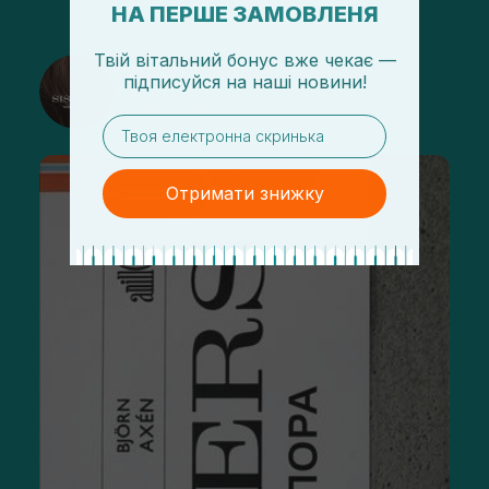
НА ПЕРШЕ ЗАМОВЛЕНЯ
Твій вітальний бонус вже чекає —
@sisters_stelmakh в Instagram
підписуйся
на
наші новини!
Підписатися
email
Отримати знижку