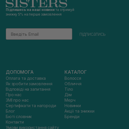
Підпишись на наші новини
та отримуй
знижку 5% на перше замовлення
Email
підписатись
ДОПОМОГА
КАТАЛОГ
Оплата та доставка
Волосся
Як зробити замовлення
Обличчя
Відповіді на запитання
Тіло
Про нас
Дім
ЗМІ про нас
Мерч
Сертифікати та нагороди
Новинки
Блог
Акції та знижки
Бюті словник
Бренди
Контакти
Умови використання сайту