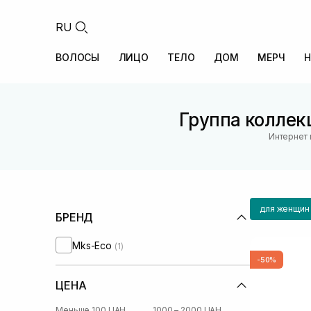
RU
ВОЛОСЫ
ЛИЦО
ТЕЛО
ДОМ
МЕРЧ
Н
Группа коллекц
Интернет 
для женщин
БРЕНД
Mks-Eco
(1)
-50%
ЦЕНА
Меньше 100 UAH
1000 – 2000 UAH