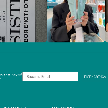
Email
вости
и получай
підписатись
з