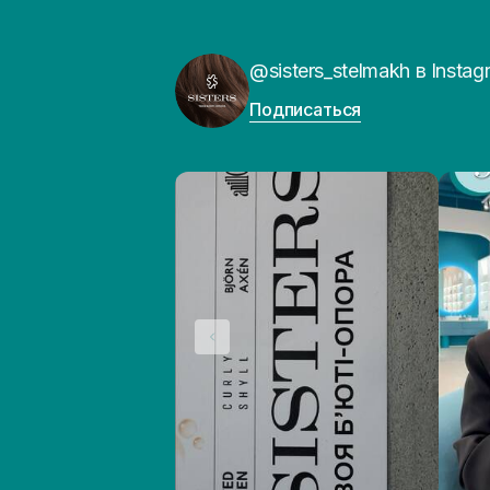
@sisters_stelmakh в Instag
Подписаться