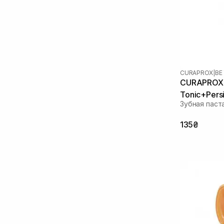
CURAPROX
|
BE
CURAPROX 
Tonic+Pers
Зубная паст
135₴