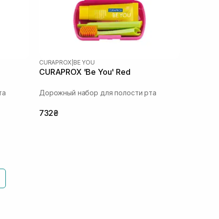
CURAPROX
|
BE YOU
CURAPROX 'Be You' Red
та
Дорожный набор для полости рта
732₴