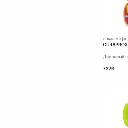
CURAPROX
|
BE
CURAPROX 
Дорожный на
732₴