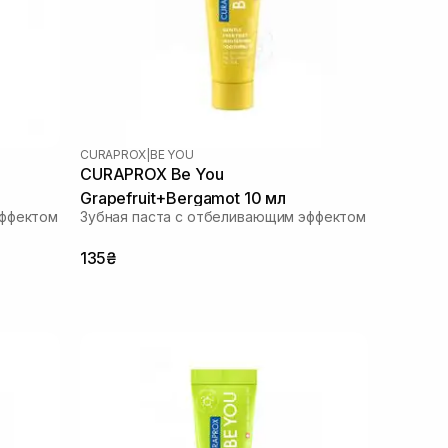
CURAPROX
|
BE YOU
CURAPROX Be You
Grapefruit+Bergamot 10 мл
эффектом
Зубная паста с отбеливающим эффектом
135₴