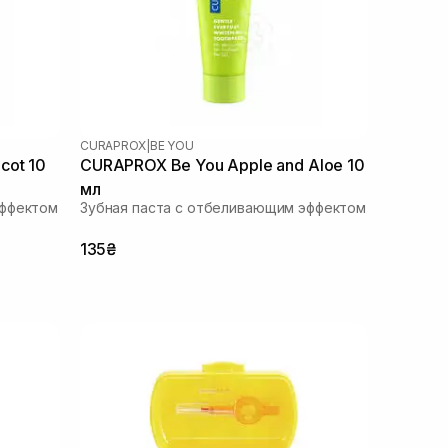
CURAPROX
|
BE YOU
cot 10
CURAPROX Be You Apple and Aloe 10
мл
эффектом
Зубная паста с отбеливающим эффектом
135₴