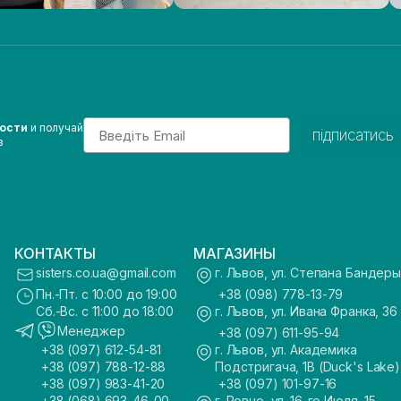
Email
вости
и получай
підписатись
з
КОНТАКТЫ
МАГАЗИНЫ
sisters.co.ua@gmail.com
г. Львов, ул. Степана Бандеры
Пн.-Пт. с 10:00 до 19:00
+38 (098) 778-13-79
Сб.-Вс. с 11:00 до 18:00
г. Львов, ул. Ивана Франка, 36
Менеджер
+38 (097) 611-95-94
+38 (097) 612-54-81
г. Львов, ул. Академика
+38 (097) 788-12-88
Подстригача, 1В (Duck's Lake)
+38 (097) 983-41-20
+38 (097) 101-97-16
+38 (068) 693-46-00
г. Ровно, ул. 16-го Июля, 15