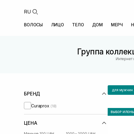
RU
ВОЛОСЫ
ЛИЦО
ТЕЛО
ДОМ
МЕРЧ
Н
Группа коллекц
Интернет 
для мужчин
БРЕНД
Curaprox
(18)
ВЫБОР ИЛОН
ЦЕНА
Меньше 100 UAH
1000 – 2000 UAH