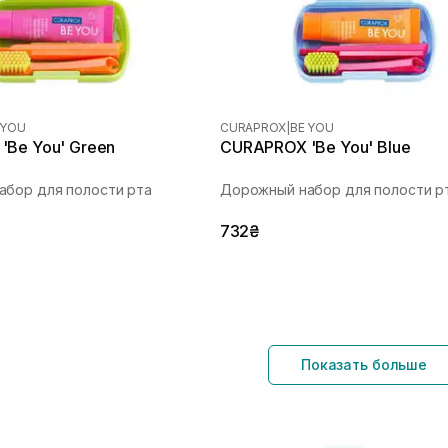
 YOU
CURAPROX
|
BE YOU
'Be You' Green
CURAPROX 'Be You' Blue
бор для полости рта
Дорожный набор для полости р
732₴
Показать больше