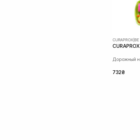
CURAPROX
|
BE
CURAPROX 
Дорожный на
732₴