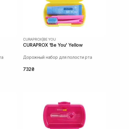
CURAPROX
|
BE YOU
CURAPROX 'Be You' Yellow
та
Дорожный набор для полости рта
732₴