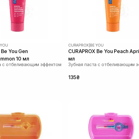
 YOU
CURAPROX
|
BE YOU
Be You Gen
CURAPROX Be You Peach Apri
immon 10 мл
мл
а с отбеливающим эффектом
Зубная паста с отбеливающим 
135₴