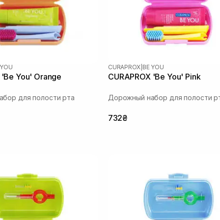
 YOU
CURAPROX
|
BE YOU
'Be You' Orange
CURAPROX 'Be You' Pink
бор для полости рта
Дорожный набор для полости р
732₴