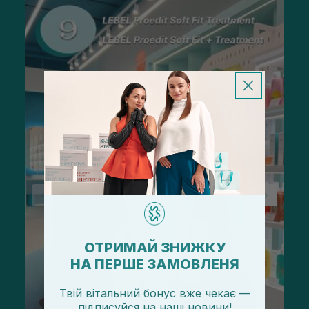
ОТРИМАЙ ЗНИЖКУ
НА ПЕРШЕ ЗАМОВЛЕНЯ
Твій вітальний бонус вже чекає —
підписуйся
на
наші новини!