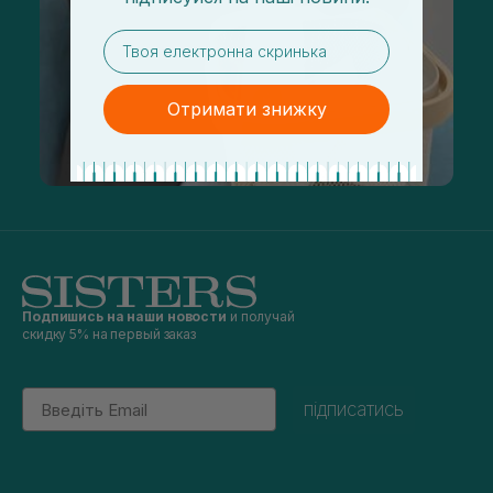
email
Отримати знижку
Подпишись на наши новости
и получай
скидку 5% на первый заказ
Email
підписатись