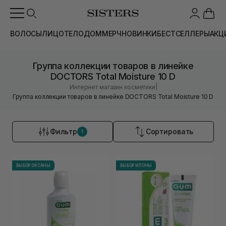
ВОЛОСЫ
ЛИЦО
ТЕЛО
ДОМ
МЕРЧ
НОВИНКИ
БЕСТСЕЛЛЕРЫ
АКЦ
Группа коллекции товаров в линейке
DOCTORS Total Moisture 10 D
|
Интернет магазин косметики
Группа коллекции товаров в линейке DOCTORS Total Moisture 10 D
Фильтр
Сортировать
1
ВЫБОР ОКСАНЫ
ВЫБОР ИЛОНЫ