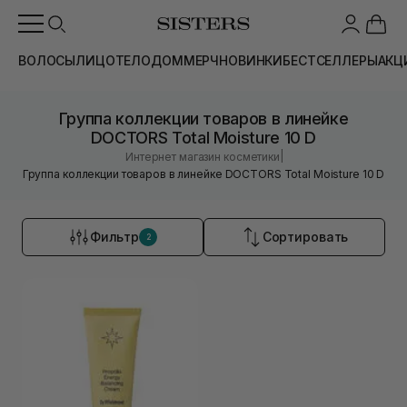
ВОЛОСЫ
ЛИЦО
ТЕЛО
ДОМ
МЕРЧ
НОВИНКИ
БЕСТСЕЛЛЕРЫ
АКЦ
Группа коллекции товаров в линейке
DOCTORS Total Moisture 10 D
|
Интернет магазин косметики
Группа коллекции товаров в линейке DOCTORS Total Moisture 10 D
Фильтр
Сортировать
2