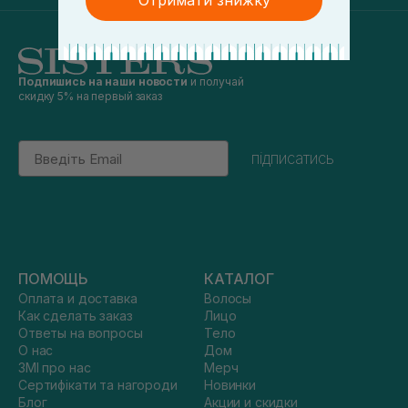
Отримати знижку
Подпишись на наши новости
и получай
скидку 5% на первый заказ
Email
підписатись
ПОМОЩЬ
КАТАЛОГ
Оплата и доставка
Волосы
Как сделать заказ
Лицо
Ответы на вопросы
Тело
О нас
Дом
ЗМІ про нас
Мерч
Сертифікати та нагороди
Новинки
Блог
Акции и скидки