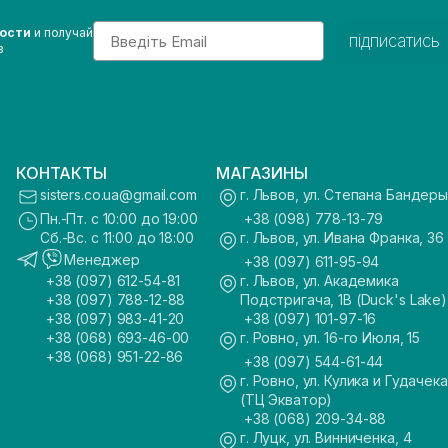
Email
вости
и получай
підписатись
з
КОНТАКТЫ
МАГАЗИНЫ
sisters.co.ua@gmail.com
г. Львов, ул. Степана Бандеры
Пн.-Пт. с 10:00 до 19:00
+38 (098) 778-13-79
Сб.-Вс. с 11:00 до 18:00
г. Львов, ул. Ивана Франка, 36
Менеджер
+38 (097) 611-95-94
+38 (097) 612-54-81
г. Львов, ул. Академика
+38 (097) 788-12-88
Подстригача, 1В (Duck's Lake)
+38 (097) 983-41-20
+38 (097) 101-97-16
+38 (068) 693-46-00
г. Ровно, ул. 16-го Июля, 15
+38 (068) 951-22-86
+38 (097) 544-61-44
г. Ровно, ул. Кулика и Гудачека
(ТЦ Экватор)
+38 (068) 209-34-88
г. Луцк, ул. Винниченка, 4