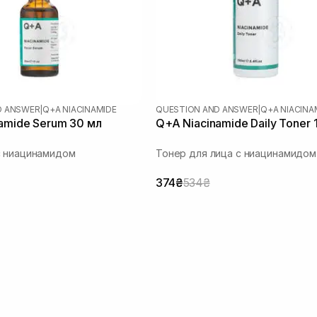
D ANSWER
|
Q+A NIACINAMIDE
QUESTION AND ANSWER
|
Q+A NIACINA
amide Serum 30 мл
Q+A Niacinamide Daily Toner 
с ниацинамидом
Тонер для лица с ниацинамидом
374₴
534₴