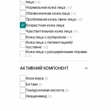
лица
(+2)
Нормальная кожа лица
(+2)
Обезвоженная кожа лица
(+1)
Проблемная кожа /акне лица
(+2)
Возрастная кожа лица
Чувствительная кожа лица
(+1)
Кожа лица с куперозом
(+1)
Кожа лица с пигментацией/
постакне
(+2)
Кожа лица с расширенными порами
(+2)
Кожа лица с нарушенным
барьером
(+1)
АКТИВНИЙ КОМПОНЕНТ
Кожа лица с нарушенным
микробиомом
(+1)
Алое вера
(2)
Сыворотки от постакне
(+1)
Бетаин
(1)
Гиалуроновая кислота
(2)
Ниацинамид
(2)