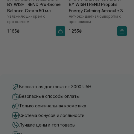
BY WISHTREND Pro-biome
BY WISHTREND Propolis
Balance Cream 50 мл
Energy Calming Ampoule 30
Увлажняющий крем с
Антиоксидантная сыворотка с
мл
прополисом
прополисом
1 165₴
1 255₴
Бесплатная доставка от 3000 UAH
Безопасные способы оплаты
Только оригинальная косметика
Система бонусов и лояльности
Лучшие цены и топ товары