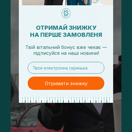
ОТРИМАЙ ЗНИЖКУ
НА ПЕРШЕ ЗАМОВЛЕНЯ
Твій вітальний бонус вже чекає —
підписуйся
на
наші новини!
email
Отримати знижку