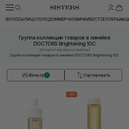
ВОЛОСЫ
ЛИЦО
ТЕЛО
ДОМ
МЕРЧ
НОВИНКИ
БЕСТСЕЛЛЕРЫ
АКЦ
Группа коллекции товаров в линейке
DOCTORS Brightening 10C
|
Интернет магазин косметики
Группа коллекции товаров в линейке DOCTORS Brightening 10C
Фильтр
Сортировать
1
-35%