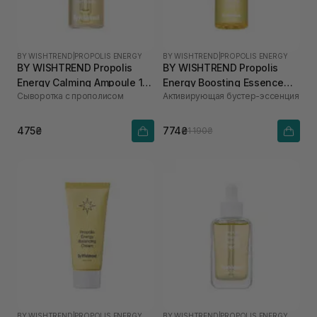
BY WISHTREND
|
PROPOLIS ENERGY
BY WISHTREND
|
PROPOLIS ENERGY
BY WISHTREND Propolis
BY WISHTREND Propolis
Energy Calming Ampoule 10
Energy Boosting Essence
Сыворотка с прополисом
Активирующая бустер-эссенция
мл
100 мл
475₴
774₴
1 190₴
BY WISHTREND
|
PROPOLIS ENERGY
BY WISHTREND
|
PROPOLIS ENERGY