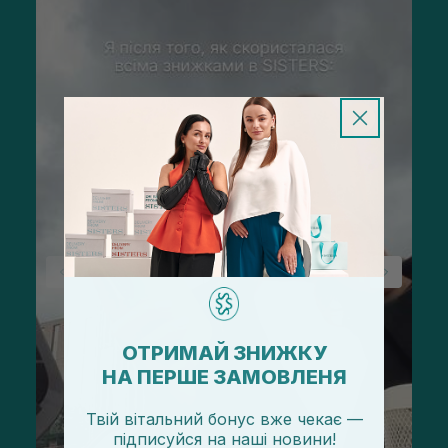
ОТРИМАЙ ЗНИЖКУ
НА ПЕРШЕ ЗАМОВЛЕНЯ
Твій вітальний бонус вже чекає —
підписуйся
на
наші новини!