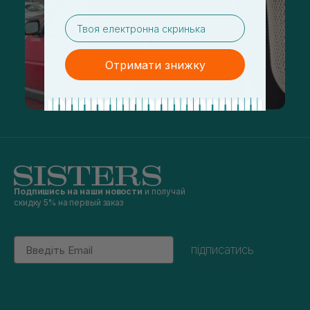
email
Отримати знижку
Подпишись на наши новости
и получай
скидку 5% на первый заказ
Email
підписатись