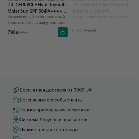
DR. CEURACLE Hyal Reyouth
DR. CEURACLE Hyal Reyouth
Moist Sun SPF 50/PA++++
Moist Sun Set SPF
Увлажняющий солнцезащитный
Набор солнцезащитных кремов
50 мл
50/PA++++
крем для лица с гиалуроновой
кислотой
1 290₴
1 550₴
790₴
990₴
Бесплатная доставка от 3000 UAH
Безопасные способы оплаты
Только оригинальная косметика
Система бонусов и лояльности
Лучшие цены и топ товары