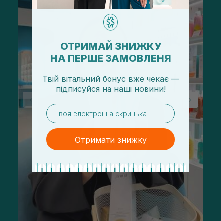
ОТРИМАЙ ЗНИЖКУ
НА ПЕРШЕ ЗАМОВЛЕНЯ
Твій вітальний бонус вже чекає —
підписуйся
на
наші новини!
email
Отримати знижку