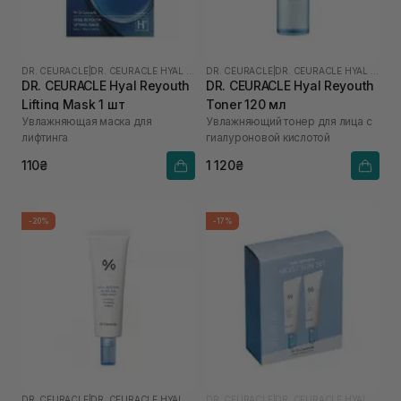
DR. CEURACLE
|
DR. CEURACLE HYAL REYOUTH
DR. CEURACLE
|
DR. CEURACLE HYAL REYOUTH
DR. CEURACLE Hyal Reyouth
DR. CEURACLE Hyal Reyouth
Lifting Mask 1 шт
Toner 120 мл
Увлажняющая маска для
Увлажняющий тонер для лица с
лифтинга
гиалуроновой кислотой
110₴
1 120₴
-20%
-17%
DR. CEURACLE
|
DR. CEURACLE HYAL REYOUTH
DR. CEURACLE
|
DR. CEURACLE HYAL REYOUTH