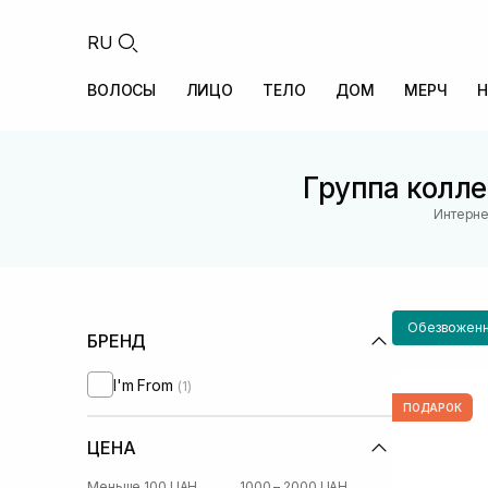
RU
ВОЛОСЫ
ЛИЦО
ТЕЛО
ДОМ
МЕРЧ
Н
Группа колле
Интерне
Обезвоженн
БРЕНД
I'm From
(1)
ПОДАРОК
ЦЕНА
Меньше 100 UAH
1000 – 2000 UAH