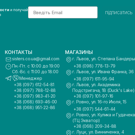
Email
вости
и получай
підписатись
з
КОНТАКТЫ
МАГАЗИНЫ
sisters.co.ua@gmail.com
г. Львов, ул. Степана Бандеры
Пн.-Пт. с 10:00 до 19:00
+38 (098) 778-13-79
Сб.-Вс. с 11:00 до 18:00
г. Львов, ул. Ивана Франка, 36
Менеджер
+38 (097) 611-95-94
+38 (097) 612-54-81
г. Львов, ул. Академика
+38 (097) 788-12-88
Подстригача, 1В (Duck's Lake)
+38 (097) 983-41-20
+38 (097) 101-97-16
+38 (068) 693-46-00
г. Ровно, ул. 16-го Июля, 15
+38 (068) 951-22-86
+38 (097) 544-61-44
г. Ровно, ул. Кулика и Гудачека
(ТЦ Экватор)
+38 (068) 209-34-88
г. Луцк, ул. Винниченка, 4