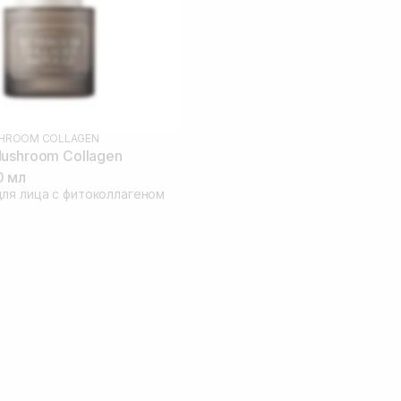
HROOM COLLAGEN
ushroom Collagen
0 мл
ля лица с фитоколлагеном