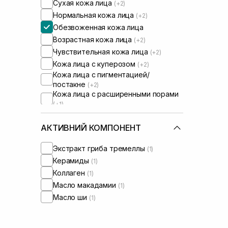
Сухая кожа лица
(+2)
Нормальная кожа лица
(+2)
Обезвоженная кожа лица
Возрастная кожа лица
(+2)
Чувствительная кожа лица
(+2)
Кожа лица с куперозом
(+2)
Кожа лица с пигментацией/
постакне
(+2)
Кожа лица с расширенными порами
(+1)
Кожа лица с нарушенным
барьером
(+2)
АКТИВНИЙ КОМПОНЕНТ
Кожа лица с нарушенным
микробиомом
(+2)
Экстракт гриба тремеллы
(1)
Керамиды
(1)
Коллаген
(1)
Масло макадамии
(1)
Масло ши
(1)