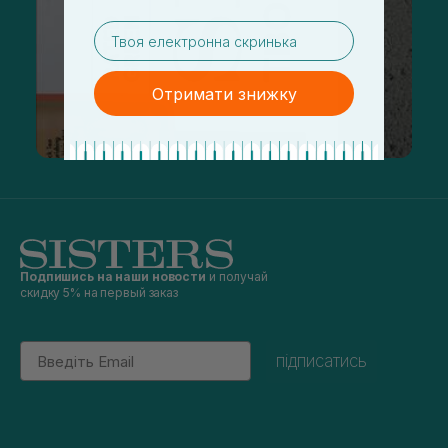
email
Отримати знижку
Подпишись на наши новости
и получай
скидку 5% на первый заказ
Email
підписатись