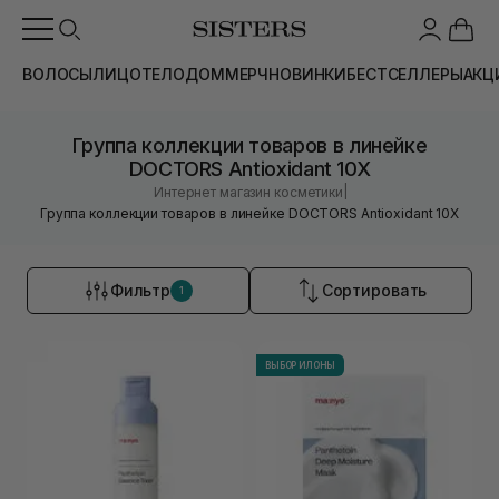
ВОЛОСЫ
ЛИЦО
ТЕЛО
ДОМ
МЕРЧ
НОВИНКИ
БЕСТСЕЛЛЕРЫ
АКЦ
Группа коллекции товаров в линейке
DOCTORS Antioxidant 10X
|
Интернет магазин косметики
Группа коллекции товаров в линейке DOCTORS Antioxidant 10X
Фильтр
Сортировать
1
ВЫБОР ИЛОНЫ