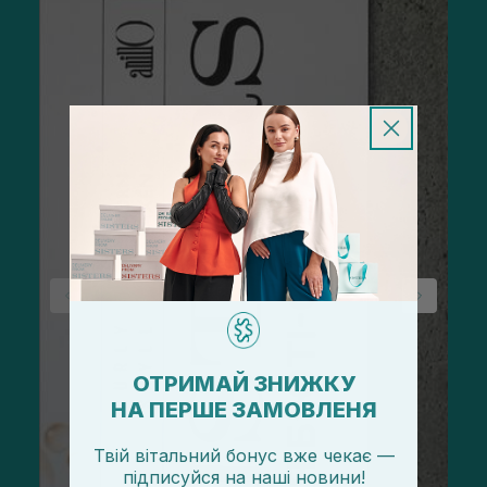
ОТРИМАЙ ЗНИЖКУ
НА ПЕРШЕ ЗАМОВЛЕНЯ
Твій вітальний бонус вже чекає —
підписуйся
на
наші новини!