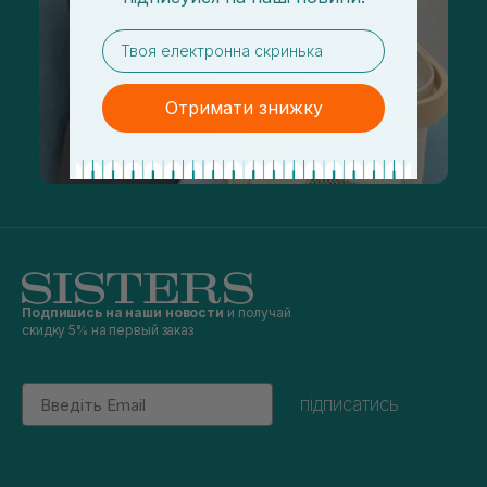
email
Отримати знижку
Подпишись на наши новости
и получай
скидку 5% на первый заказ
Email
підписатись