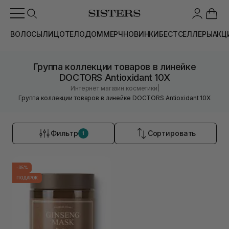
ВОЛОСЫ
ЛИЦО
ТЕЛО
ДОМ
МЕРЧ
НОВИНКИ
БЕСТСЕЛЛЕРЫ
АКЦ
Группа коллекции товаров в линейке
DOCTORS Antioxidant 10X
|
Интернет магазин косметики
Группа коллекции товаров в линейке DOCTORS Antioxidant 10X
Фильтр
Сортировать
1
-35%
ПОДАРОК