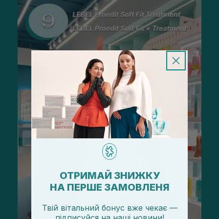
ОТРИМАЙ ЗНИЖКУ
НА ПЕРШЕ ЗАМОВЛЕНЯ
Твій вітальний бонус вже чекає —
підписуйся
на
наші новини!