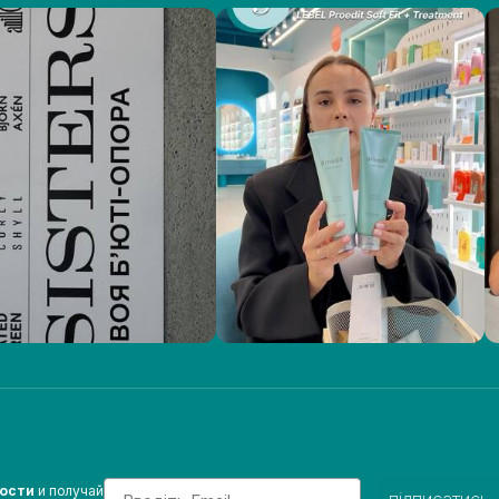
Email
вости
и получай