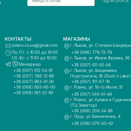
підписатись
з
КОНТАКТЫ
МАГАЗИНЫ
sisters.co.ua@gmail.com
г. Львов, ул. Степана Бандеры
Пн.-Пт. с 10:00 до 19:00
+38 (098) 778-13-79
Сб.-Вс. с 11:00 до 18:00
г. Львов, ул. Ивана Франка, 36
Менеджер
+38 (097) 611-95-94
+38 (097) 612-54-81
г. Львов, ул. Академика
+38 (097) 788-12-88
Подстригача, 1В (Duck's Lake)
+38 (097) 983-41-20
+38 (097) 101-97-16
+38 (068) 693-46-00
г. Ровно, ул. 16-го Июля, 15
+38 (068) 951-22-86
+38 (097) 544-61-44
г. Ровно, ул. Кулика и Гудачека
(ТЦ Экватор)
+38 (068) 209-34-88
г. Луцк, ул. Винниченка, 4
+38 (098) 076-60-62