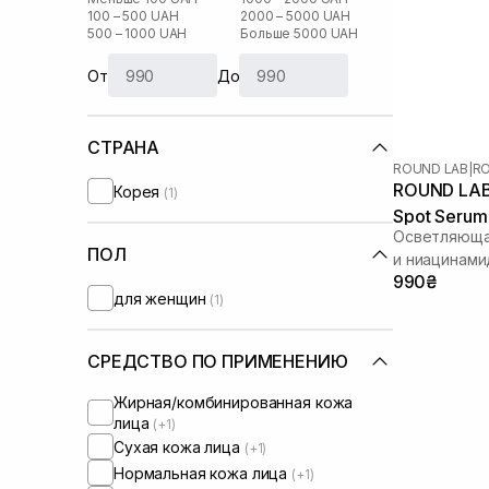
100 – 500 UAH
2000 – 5000 UAH
500 – 1000 UAH
Больше 5000 UAH
От
До
СТРАНА
ROUND LAB
|
RO
ROUND LAB 
Корея
(1)
Spot Serum
Осветляюща
ПОЛ
и ниацинам
990₴
для женщин
(1)
СРЕДСТВО ПО ПРИМЕНЕНИЮ
Жирная/комбинированная кожа
лица
(+1)
Сухая кожа лица
(+1)
Нормальная кожа лица
(+1)