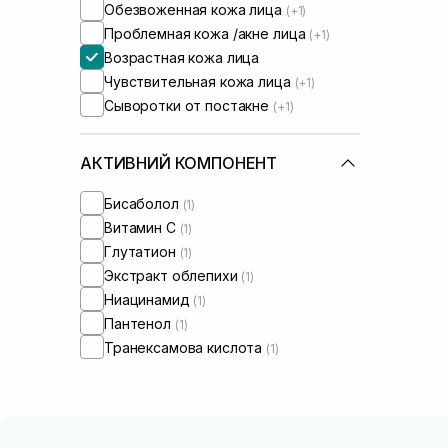
Обезвоженная кожа лица
(+1)
Проблемная кожа /акне лица
(+1)
Возрастная кожа лица
Чувствительная кожа лица
(+1)
Сыворотки от постакне
(+1)
АКТИВНИЙ КОМПОНЕНТ
Бисаболол
(1)
Витамин C
(1)
Глутатион
(1)
Экстракт облепихи
(1)
Ниацинамид
(1)
Пантенол
(1)
Транексамова кислота
(1)