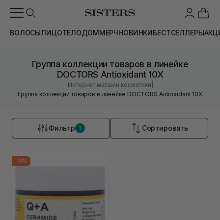
ВОЛОСЫ
ЛИЦО
ТЕЛО
ДОМ
МЕРЧ
НОВИНКИ
БЕСТСЕЛЛЕРЫ
АКЦ
Группа коллекции товаров в линейке
DOCTORS Antioxidant 10X
|
Интернет магазин косметики
Группа коллекции товаров в линейке DOCTORS Antioxidant 10X
Фильтр
Сортировать
1
-30%