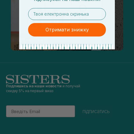
email
Отримати знижку
Подпишись на наши новости
и получай
скидку 5% на первый заказ
Email
підписатись