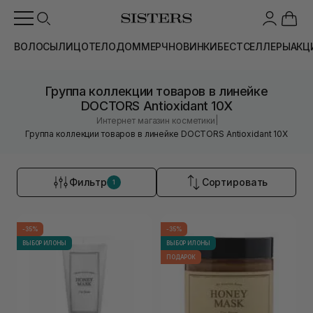
ВОЛОСЫ
ЛИЦО
ТЕЛО
ДОМ
МЕРЧ
НОВИНКИ
БЕСТСЕЛЛЕРЫ
АКЦ
Группа коллекции товаров в линейке
DOCTORS Antioxidant 10X
|
Интернет магазин косметики
Группа коллекции товаров в линейке DOCTORS Antioxidant 10X
Фильтр
Сортировать
1
-35%
-35%
ВЫБОР ИЛОНЫ
ВЫБОР ИЛОНЫ
ПОДАРОК