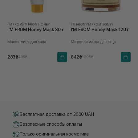
I'M FROM
|
I'M FROM HONEY
I'M FROM
|
I'M FROM HONEY
I'M FROM Honey Mask 30 г
I'M FROM Honey Mask 120 г
Маска-мини для лица
Медовая маска для лица
283₴
842₴
435₴
1 295₴
Бесплатная доставка от 3000 UAH
Безопасные способы оплаты
Только оригинальная косметика