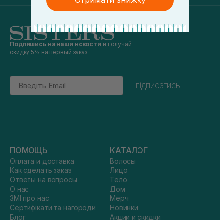
Отримати знижку
Подпишись на наши новости
и получай
скидку 5% на первый заказ
Email
підписатись
ПОМОЩЬ
КАТАЛОГ
Оплата и доставка
Волосы
Как сделать заказ
Лицо
Ответы на вопросы
Тело
О нас
Дом
ЗМІ про нас
Мерч
Сертифікати та нагороди
Новинки
Блог
Акции и скидки