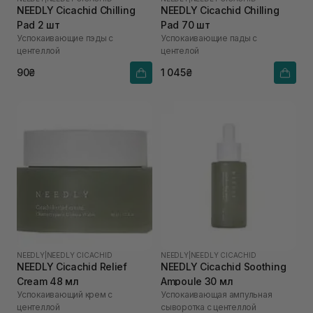
NEEDLY Cicachid Chilling
NEEDLY Cicachid Chilling
Pad 2 шт
Pad 70 шт
Успокаивающие пэды с
Успокаивающие пады с
центеллой
центелой
90₴
1 045₴
NEEDLY
|
NEEDLY CICACHID
NEEDLY
|
NEEDLY CICACHID
NEEDLY Cicachid Relief
NEEDLY Cicachid Soothing
Cream 48 мл
Ampoule 30 мл
Успокаивающий крем с
Успокаивающая ампульная
центеллой
сыворотка с центеллой