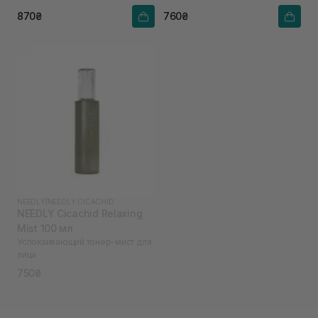
870₴
760₴
NEEDLY
|
NEEDLY CICACHID
NEEDLY Cicachid Relaxing
Mist 100 мл
Успокаивающий тонер-мист для
лица
750₴