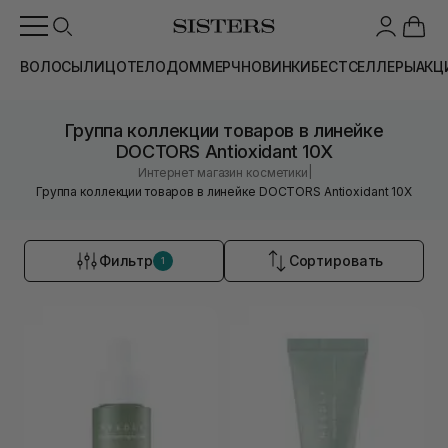
ВОЛОСЫ
ЛИЦО
ТЕЛО
ДОМ
МЕРЧ
НОВИНКИ
БЕСТСЕЛЛЕРЫ
АКЦ
Группа коллекции товаров в линейке
DOCTORS Antioxidant 10X
|
Интернет магазин косметики
Группа коллекции товаров в линейке DOCTORS Antioxidant 10X
Фильтр
Сортировать
1