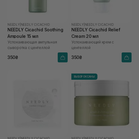
NEEDLY
|
NEEDLY CICACHID
NEEDLY
|
NEEDLY CICACHID
NEEDLY Cicachid Soothing
NEEDLY Cicachid Relief
Ampoule 15 мл
Cream 20 мл
Успокаивающая ампульная
Успокаивающий крем с
сыворотка с центеллой
центеллой
350₴
350₴
ВЫБОР ОКСАНЫ
NEEDLY
|
NEEDLY CICACHID
NEEDLY
|
NEEDLY CICACHID