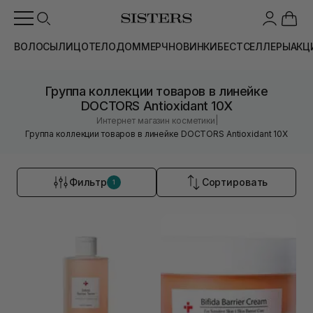
ВОЛОСЫ
ЛИЦО
ТЕЛО
ДОМ
МЕРЧ
НОВИНКИ
БЕСТСЕЛЛЕРЫ
АКЦ
Группа коллекции товаров в линейке
DOCTORS Antioxidant 10X
|
Интернет магазин косметики
Группа коллекции товаров в линейке DOCTORS Antioxidant 10X
Фильтр
Сортировать
1