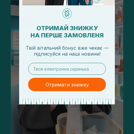
ОТРИМАЙ ЗНИЖКУ
НА ПЕРШЕ ЗАМОВЛЕНЯ
Твій вітальний бонус вже чекає —
підписуйся
на
наші новини!
email
Отримати знижку