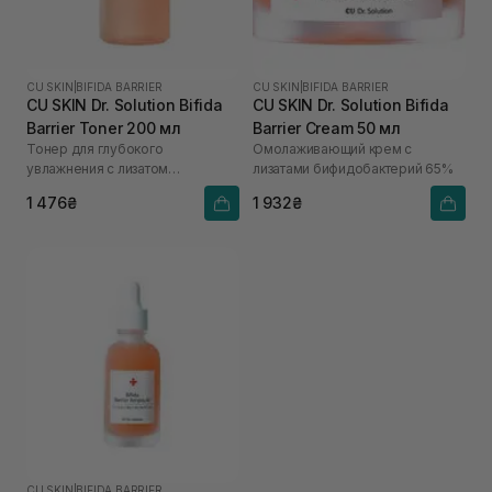
CU SKIN
|
BIFIDA BARRIER
CU SKIN
|
BIFIDA BARRIER
CU SKIN Dr. Solution Bifida
CU SKIN Dr. Solution Bifida
Barrier Toner 200 мл
Barrier Cream 50 мл
Тонер для глубокого
Омолаживающий крем с
увлажнения с лизатом
лизатами бифидобактерий 65%
бифидобактерий 85%
1 476₴
1 932₴
CU SKIN
|
BIFIDA BARRIER