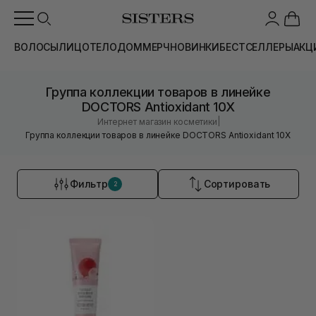
ВОЛОСЫ
ЛИЦО
ТЕЛО
ДОМ
МЕРЧ
НОВИНКИ
БЕСТСЕЛЛЕРЫ
АКЦ
Группа коллекции товаров в линейке
DOCTORS Antioxidant 10X
|
Интернет магазин косметики
Группа коллекции товаров в линейке DOCTORS Antioxidant 10X
Фильтр
Сортировать
2