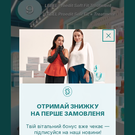
ОТРИМАЙ ЗНИЖКУ
НА ПЕРШЕ ЗАМОВЛЕНЯ
Твій вітальний бонус вже чекає —
підписуйся
на
наші новини!