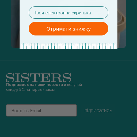
email
Отримати знижку
Подпишись на наши новости
и получай
скидку 5% на первый заказ
Email
підписатись