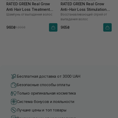
RATED GREEN Real Grow
RATED GREEN Real Grow
Anti Hair Loss Treatment
Anti-Hair Loss Stimulation
Шампунь от выпадения волос
Восстанавливающий спрей от
Shampoo 200 мл
Scalp Spray 120 мл
выпадения волос
960₴
965₴
1 200₴
Бесплатная доставка от 3000 UAH
Безопасные способы оплаты
Только оригинальная косметика
Система бонусов и лояльности
Лучшие цены и топ товары