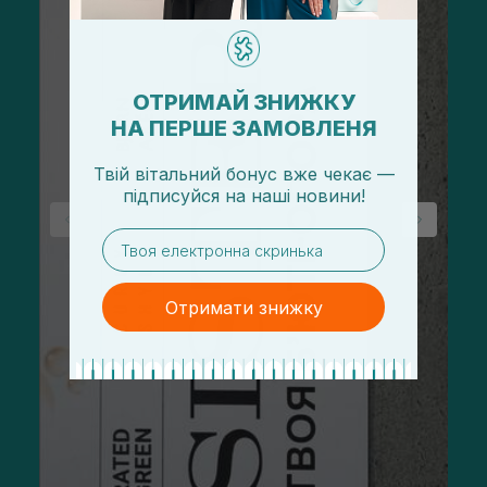
ОТРИМАЙ ЗНИЖКУ
НА ПЕРШЕ ЗАМОВЛЕНЯ
Твій вітальний бонус вже чекає —
підписуйся
на
наші новини!
email
Отримати знижку