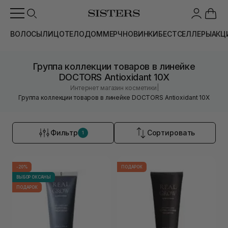
ВОЛОСЫ
ЛИЦО
ТЕЛО
ДОМ
МЕРЧ
НОВИНКИ
БЕСТСЕЛЛЕРЫ
АКЦ
Группа коллекции товаров в линейке
DOCTORS Antioxidant 10X
|
Интернет магазин косметики
Группа коллекции товаров в линейке DOCTORS Antioxidant 10X
Фильтр
Сортировать
1
-20%
ПОДАРОК
ВЫБОР ОКСАНЫ
ПОДАРОК