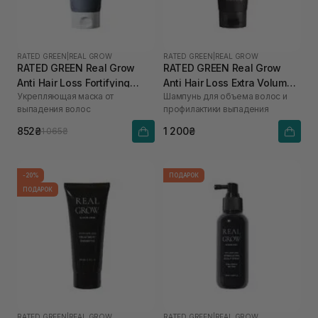
RATED GREEN
|
REAL GROW
RATED GREEN
|
REAL GROW
RATED GREEN Real Grow
RATED GREEN Real Grow
Anti Hair Loss Fortifying
Anti Hair Loss Extra Volume
Укрепляющая маска от
Шампунь для объема волос и
Treatment 200 мл
Shampoo 200 мл
выпадения волос
профилактики выпадения
852₴
1 200₴
1 065₴
-20%
ПОДАРОК
ПОДАРОК
RATED GREEN
|
REAL GROW
RATED GREEN
|
REAL GROW