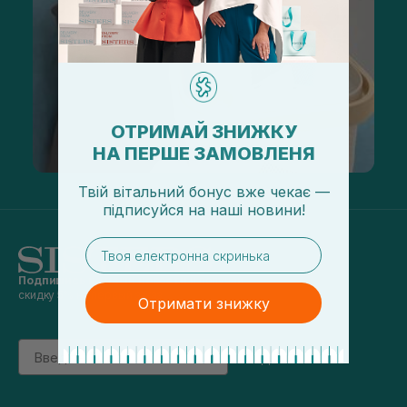
ОТРИМАЙ ЗНИЖКУ
НА ПЕРШЕ ЗАМОВЛЕНЯ
Твій вітальний бонус вже чекає —
підписуйся
на
наші новини!
email
Подпишись на наши новости
и получай
скидку 5% на первый заказ
Отримати знижку
Email
підписатись