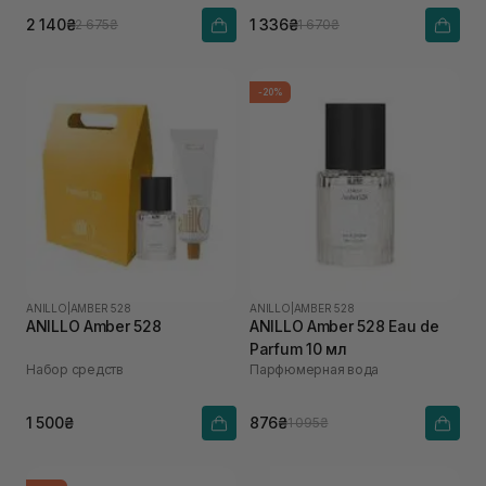
2 140₴
1 336₴
2 675₴
1 670₴
-20%
ANILLO
|
AMBER 528
ANILLO
|
AMBER 528
ANILLO Amber 528
ANILLO Amber 528 Eau de
Parfum 10 мл
Набор средств
Парфюмерная вода
1 500₴
876₴
1 095₴