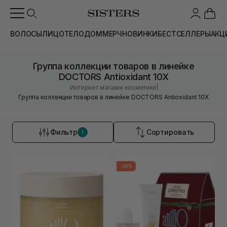
ВОЛОСЫ
ЛИЦО
ТЕЛО
ДОМ
МЕРЧ
НОВИНКИ
БЕСТСЕЛЛЕРЫ
АКЦ
Группа коллекции товаров в линейке
DOCTORS Antioxidant 10X
|
Интернет магазин косметики
Группа коллекции товаров в линейке DOCTORS Antioxidant 10X
Фильтр
Сортировать
1
-20%