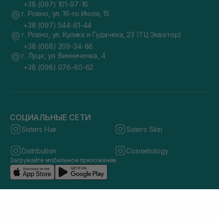
+38 (097) 101-97-16
г. Ровно, ул. 16-го Июля, 15
+38 (097) 544-61-44
г. Ровно, ул. Кулика и Гудачека, 23 (ТЦ Экватор)
+38 (068) 209-34-88
г. Луцк, ул. Винниченка, 4
+38 (098) 076-60-62
СОЦИАЛЬНЫЕ СЕТИ
Sisters Hair
Sisters Skin
Distribution
Cosmetology
Загружайте мобильное приложение