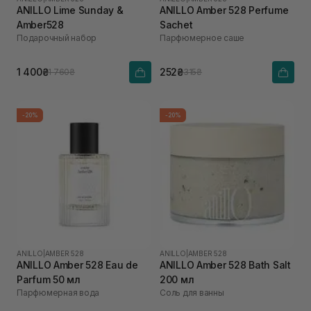
ANILLO Lime Sunday &
ANILLO Amber 528 Perfume
Amber528
Sachet
Подарочный набор
Парфюмерное саше
1 400₴
252₴
1 760₴
315₴
-20%
-20%
ANILLO
|
AMBER 528
ANILLO
|
AMBER 528
ANILLO Amber 528 Eau de
ANILLO Amber 528 Bath Salt
Parfum 50 мл
200 мл
Парфюмерная вода
Соль для ванны