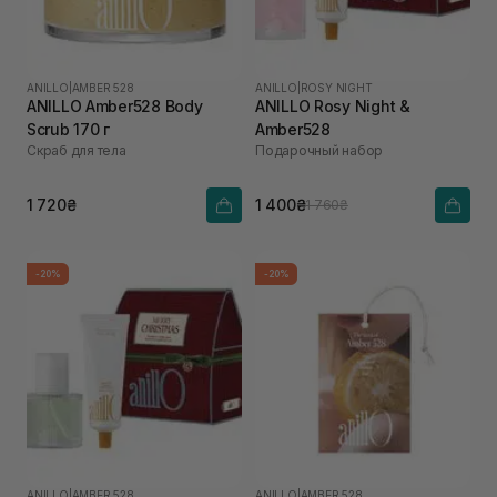
ANILLO
|
AMBER 528
ANILLO
|
ROSY NIGHT
ANILLO Amber528 Body
ANILLO Rosy Night &
Scrub 170 г
Amber528
Скраб для тела
Подарочный набор
1 720₴
1 400₴
1 760₴
-20%
-20%
ANILLO
|
AMBER 528
ANILLO
|
AMBER 528