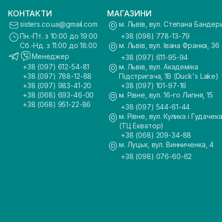
КОНТАКТИ
МАГАЗИНИ
sisters.co.ua@gmail.com
м. Львів, вул. Степана Бандер
Пн.-Пт. з 10:00 до 19:00
+38 (098) 778-13-79
Сб.-Нд. з 11:00 до 18:00
м. Львів, вул. Івана Франка, 36
Менеджер
+38 (097) 611-95-94
+38 (097) 612-54-81
м. Львів, вул. Академіка
+38 (097) 788-12-88
Підстригача, 1В (Duck's Lake)
+38 (097) 983-41-20
+38 (097) 101-97-16
+38 (068) 693-46-00
м. Рівне, вул. 16-го Липня, 15
+38 (068) 951-22-86
+38 (097) 544-61-44
м. Рівне, вул. Кулика і Гудачека
(ТЦ Екватор)
+38 (068) 209-34-88
м. Луцьк, вул. Винниченка, 4
+38 (098) 076-60-62