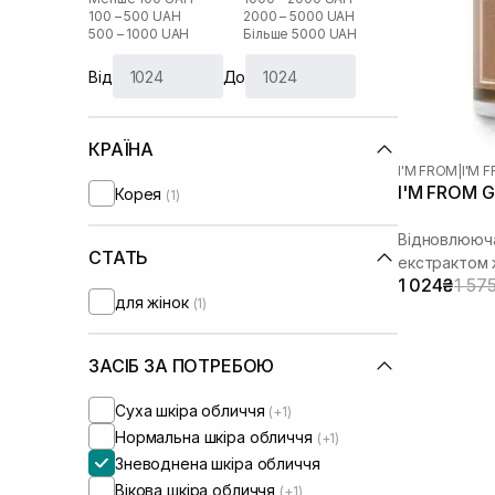
100 – 500 UAH
2000 – 5000 UAH
500 – 1000 UAH
Більше 5000 UAH
Від
До
КРАЇНА
I'M FROM
|
I'M 
I'M FROM G
Корея
(1)
Відновлююча
СТАТЬ
екстрактом
1 024₴
1 57
для жінок
(1)
ЗАСІБ ЗА ПОТРЕБОЮ
Суха шкіра обличчя
(+1)
Нормальна шкіра обличчя
(+1)
Зневоднена шкіра обличчя
Вікова шкіра обличчя
(+1)