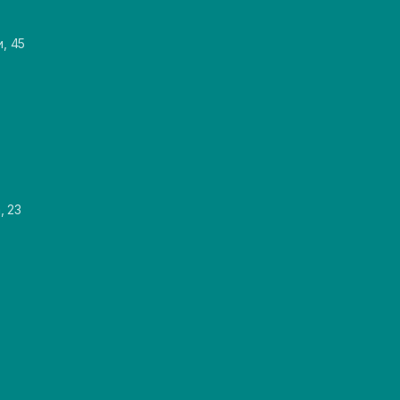
и, 45
, 23