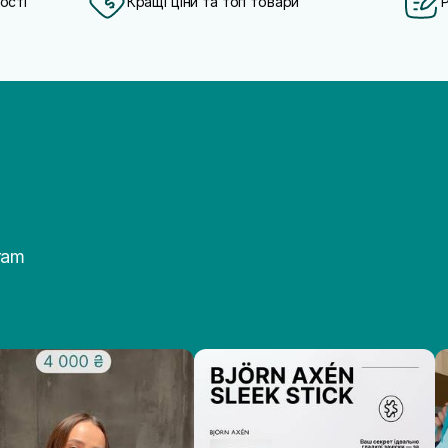
ості
Кращі ціни та топ товари
ram