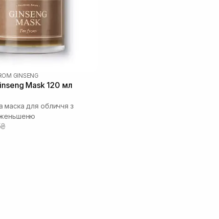
FROM GINSENG
inseng Mask 120 мл
 маска для обличчя з
 женьшеню
5₴