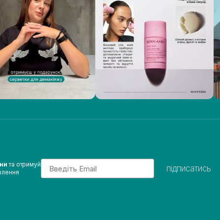
Email
ини
та отримуй
підписатись
влення