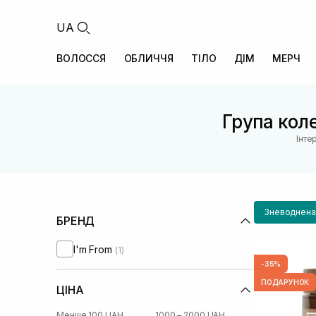
UA
ВОЛОССЯ
ОБЛИЧЧЯ
ТІЛО
ДІМ
МЕРЧ
Група коле
Інте
Зневоднена
БРЕНД
I'm From
(1)
-35%
ПОДАРУНОК
ЦІНА
Менше 100 UAH
1000 – 2000 UAH