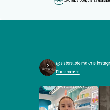
Система бонусів та лояльн
@sisters_stelmakh в Instag
Підписатися