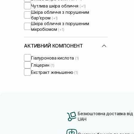
Чутлива шкіра обличчя
(+1)
Шкіра обличчя з порушеним
барʼєром
(+1)
Шкіра обличчя з порушеним
мікробіомом
(+1)
АКТИВНИЙ КОМПОНЕНТ
Гіалуронова кислота
(1)
Гліцерин
(1)
Екстракт женьшеню
(1)
Безкоштовна доставка від
UAH