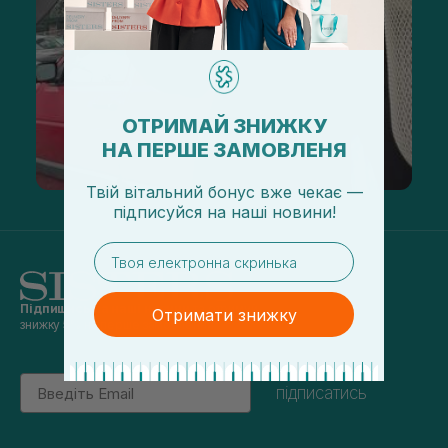
ОТРИМАЙ ЗНИЖКУ
НА ПЕРШЕ ЗАМОВЛЕНЯ
Твій вітальний бонус вже чекає —
підписуйся
на
наші новини!
email
Підпишись на наші новини
та отримуй
Отримати знижку
знижку 5% на перше замовлення
Email
підписатись