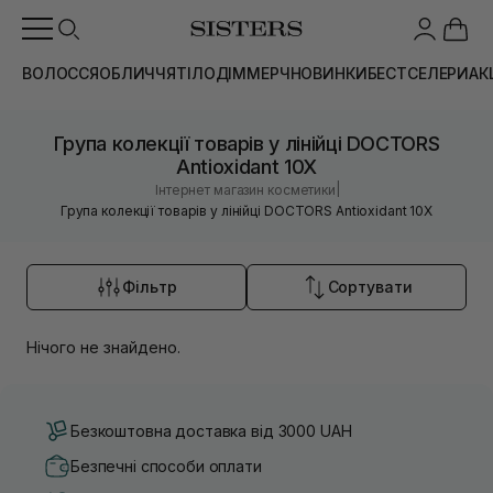
ВОЛОССЯ
ОБЛИЧЧЯ
ТІЛО
ДІМ
МЕРЧ
НОВИНКИ
БЕСТСЕЛЕРИ
АК
Група колекції товарів у лінійці DOCTORS
Antioxidant 10X
|
Інтернет магазин косметики
Група колекції товарів у лінійці DOCTORS Antioxidant 10X
Фільтр
Сортувати
Нічого не знайдено.
Безкоштовна доставка від 3000 UAH
Безпечні способи оплати