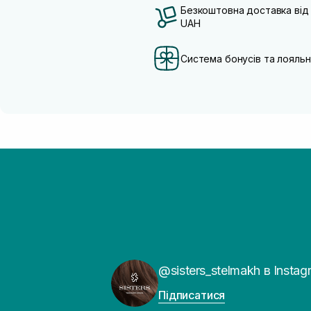
Безкоштовна доставка від
UAH
Система бонусів та лояльн
@sisters_stelmakh в Instag
Підписатися