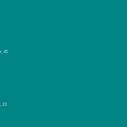
и, 45
, 23