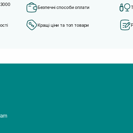
 3000
Безпечні способи оплати
ості
Кращі ціни та топ товари
ram