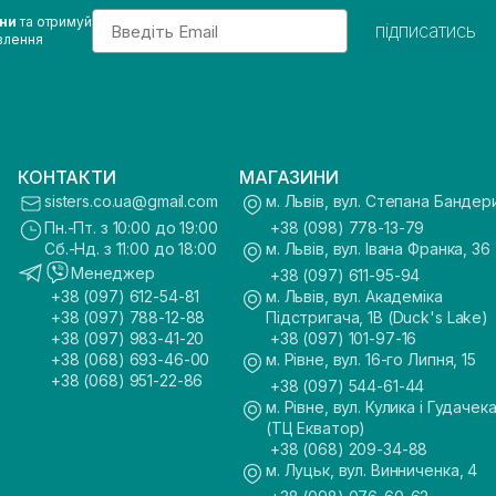
Email
ини
та отримуй
підписатись
влення
КОНТАКТИ
МАГАЗИНИ
sisters.co.ua@gmail.com
м. Львів, вул. Степана Бандер
Пн.-Пт. з 10:00 до 19:00
+38 (098) 778-13-79
Сб.-Нд. з 11:00 до 18:00
м. Львів, вул. Івана Франка, 36
Менеджер
+38 (097) 611-95-94
+38 (097) 612-54-81
м. Львів, вул. Академіка
+38 (097) 788-12-88
Підстригача, 1В (Duck's Lake)
+38 (097) 983-41-20
+38 (097) 101-97-16
+38 (068) 693-46-00
м. Рівне, вул. 16-го Липня, 15
+38 (068) 951-22-86
+38 (097) 544-61-44
м. Рівне, вул. Кулика і Гудачека
(ТЦ Екватор)
+38 (068) 209-34-88
м. Луцьк, вул. Винниченка, 4