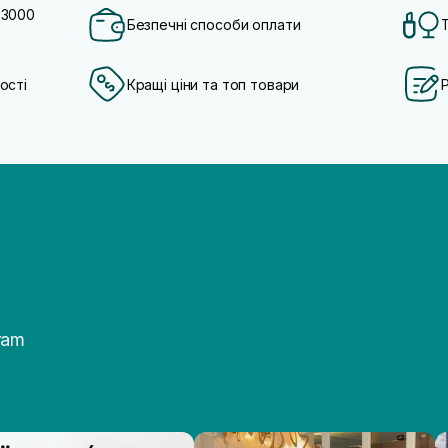
 3000
Безпечні способи оплати
ості
Кращі ціни та топ товари
ram