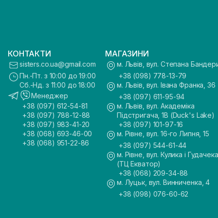
КОНТАКТИ
МАГАЗИНИ
sisters.co.ua@gmail.com
м. Львів, вул. Степана Бандер
Пн.-Пт. з 10:00 до 19:00
+38 (098) 778-13-79
Сб.-Нд. з 11:00 до 18:00
м. Львів, вул. Івана Франка, 36
Менеджер
+38 (097) 611-95-94
+38 (097) 612-54-81
м. Львів, вул. Академіка
+38 (097) 788-12-88
Підстригача, 1В (Duck's Lake)
+38 (097) 983-41-20
+38 (097) 101-97-16
+38 (068) 693-46-00
м. Рівне, вул. 16-го Липня, 15
+38 (068) 951-22-86
+38 (097) 544-61-44
м. Рівне, вул. Кулика і Гудачека
(ТЦ Екватор)
+38 (068) 209-34-88
м. Луцьк, вул. Винниченка, 4
+38 (098) 076-60-62