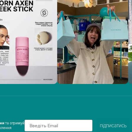
Email
ини
та отримуй
підписатись
влення