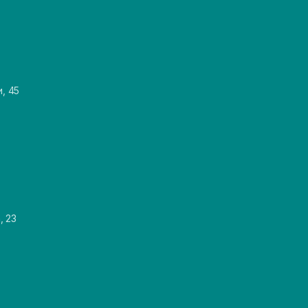
и, 45
, 23