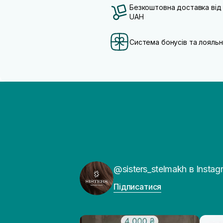
Безкоштовна доставка від
UAH
Система бонусів та лояльн
@sisters_stelmakh в Instag
Підписатися