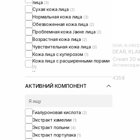
лица
(3)
Сухая кожа лица
(2)
Нормальная кожа лица
(3)
Обезвоженная кожа лица
(2)
Проблемная кожа /акне лица
(2)
Возрастная кожа лица
(2)
DEAR, KLAIRS
|
D
Чувствительная кожа лица
(3)
DEAR, KLAI
Кожа лица с куперозом
(1)
Cream 20 
Кожа лица с расширенными порами
Антиоксидан
(1)
Кожа лица с нарушенным
435₴
барьером
(1)
Кожа лица с нарушенным
АКТИВНИЙ КОМПОНЕНТ
микробиомом
(1)
Гиалуроновая кислота
(2)
Экстракт камелии
(1)
Экстракт полыни
(4)
Экстракт портулака
(1)