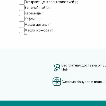
Экстракт центеллы азиатской
(1)
Зеленый чай
(3)
Керамиды
(1)
Кофеин
(1)
Масло арганы
(1)
Масло жожоба
(1)
Пантенол
(2)
Пептиды
(1)
Токоферол
(1)
Бесплатная доставка от 3
UAH
Система бонусов и лояльн