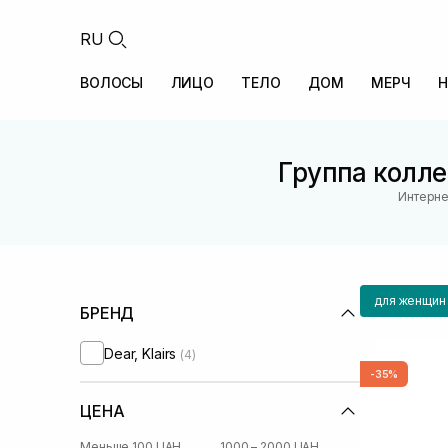
RU
ВОЛОСЫ
ЛИЦО
ТЕЛО
ДОМ
МЕРЧ
Н
Группа колле
Интерне
для женщин
БРЕНД
Dear, Klairs
(4)
-35%
ЦЕНА
Меньше 100 UAH
1000 – 2000 UAH