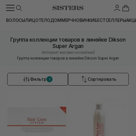
ВОЛОСЫ
ЛИЦО
ТЕЛО
ДОМ
МЕРЧ
НОВИНКИ
БЕСТСЕЛЛЕРЫ
АКЦ
Группа коллекции товаров в линейке Dikson
Super Argan
|
Интернет магазин косметики
Группа коллекции товаров в линейке Dikson Super Argan
Фильтр
Сортировать
2