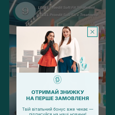
ОТРИМАЙ ЗНИЖКУ
НА ПЕРШЕ ЗАМОВЛЕНЯ
Твій вітальний бонус вже чекає —
підписуйся
на
наші новини!