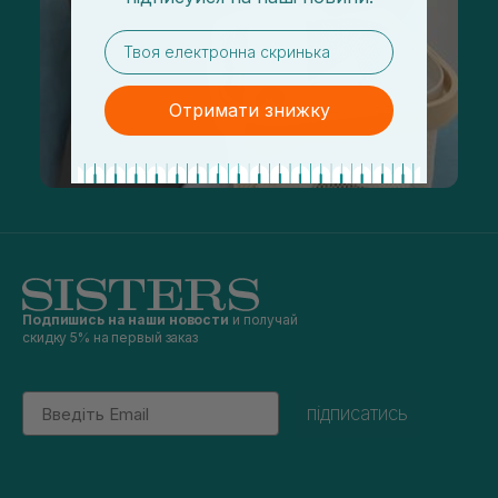
email
Отримати знижку
Подпишись на наши новости
и получай
скидку 5% на первый заказ
Email
підписатись