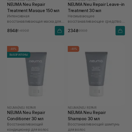
NEUMA Neu Repair
NEUMA Neu Repair Leave-in
Treatment Masque 150 мл
Treatment 30 мл
Интенсивная
Несмывающее
восстанавливающая маска для
восстанавливающее средство
волос
для волос
894₴
234₴
1 490₴
390₴
-40%
-40%
ВЫБОР ИЛОНЫ
NEUMA
|
NEU REPAIR
NEUMA
|
NEU REPAIR
NEUMA Neu Repair
NEUMA Neu Repair
Conditioner 30 мл
Shampoo 30 мл
Восстанавливающий
Восстанавливающий шампунь
кондиционер для волос
для волос