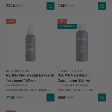
234₴
234₴
390₴
390₴
-40%
-40%
ВЫБОР ИЛОНЫ
NEUMA
|
NEU REPAIR
NEUMA
|
NEU REPAIR
NEUMA Neu Repair Leave-in
NEUMA Neu Repair
Treatment 150 мл
Conditioner 250 мл
Несмываемое
Восстанавливающий
восстанавливающее средство
кондиционер для волос
для волос
714₴
915₴
1 190₴
1 525₴