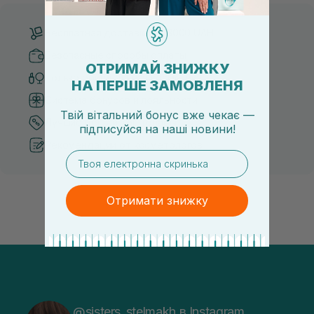
Бесплатная доставка от 3000 UAH
Безопасные способы оплаты
ОТРИМАЙ ЗНИЖКУ
Только оригинальная косметика
НА ПЕРШЕ ЗАМОВЛЕНЯ
Система бонусов и лояльности
Твій вітальний бонус вже чекає —
Лучшие цены и топ товары
підписуйся
на
наші новини!
Рекомендации от косметологов
email
Отримати знижку
@sisters_stelmakh в Instagram