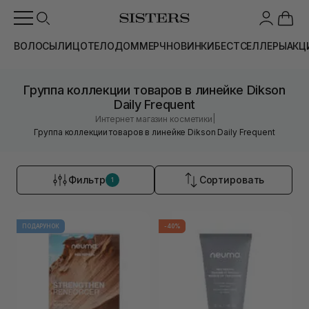
ВОЛОСЫ
ЛИЦО
ТЕЛО
ДОМ
МЕРЧ
НОВИНКИ
БЕСТСЕЛЛЕРЫ
АКЦ
Группа коллекции товаров в линейке Dikson
Daily Frequent
|
Интернет магазин косметики
Группа коллекции товаров в линейке Dikson Daily Frequent
Фильтр
Сортировать
1
ПОДАРУНОК
-40%