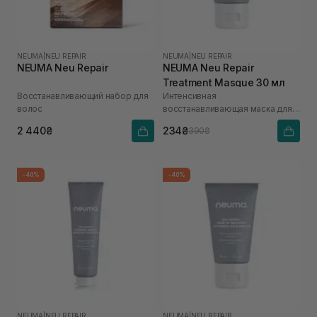
NEUMA
|
NEU REPAIR
NEUMA
|
NEU REPAIR
NEUMA Neu Repair
NEUMA Neu Repair
Treatment Masque 30 мл
Восстанавливающий набор для
Интенсивная
волос
восстанавливающая маска для
волос
2 440₴
234₴
390₴
-40%
-40%
NEUMA
|
NEU REPAIR
NEUMA
|
NEU REPAIR