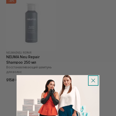
-40%
NEUMA
|
NEU REPAIR
NEUMA Neu Repair
Shampoo 250 мл
Восстанавливающий шампунь
для волос
915₴
1 525₴