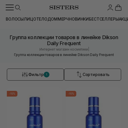
ВОЛОСЫ
ЛИЦО
ТЕЛО
ДОМ
МЕРЧ
НОВИНКИ
БЕСТСЕЛЛЕРЫ
АКЦ
Группа коллекции товаров в линейке Dikson
Daily Frequent
|
Интернет магазин косметики
Группа коллекции товаров в линейке Dikson Daily Frequent
Фильтр
Сортировать
1
-15%
-15%