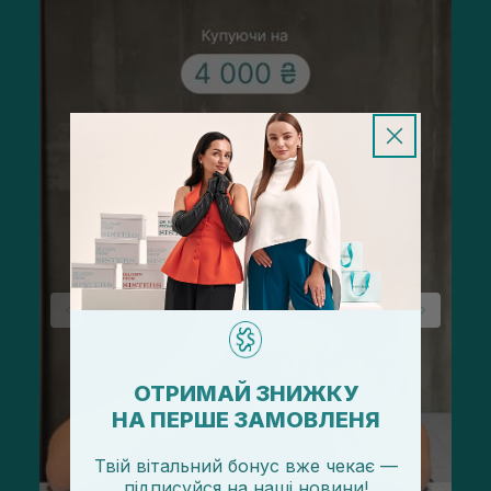
ОТРИМАЙ ЗНИЖКУ
НА ПЕРШЕ ЗАМОВЛЕНЯ
Твій вітальний бонус вже чекає —
підписуйся
на
наші новини!