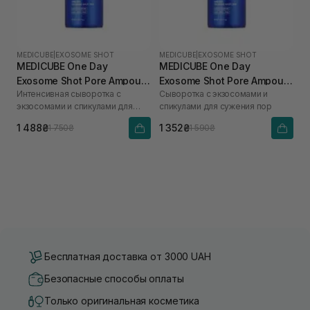
MEDICUBE
|
EXOSOME SHOT
MEDICUBE
|
EXOSOME SHOT
MEDICUBE One Day
MEDICUBE One Day
Exosome Shot Pore Ampoule
Exosome Shot Pore Ampoule
Интенсивная сыворотка с
Сыворотка с экзосомами и
7500 30 мл
2000 30 мл
экзосомами и спикулами для
спикулами для сужения пор
сужения пор
1 488₴
1 352₴
1 750₴
1 590₴
Бесплатная доставка от 3000 UAH
Безопасные способы оплаты
Только оригинальная косметика