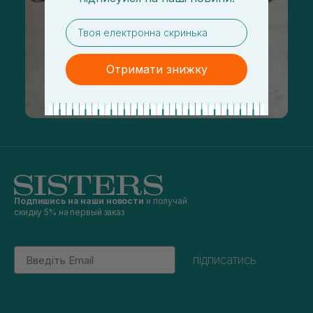
email
Отримати знижку
Подпишись на наши новости
и получай
скидку 5% на первый заказ
Email
підписатись