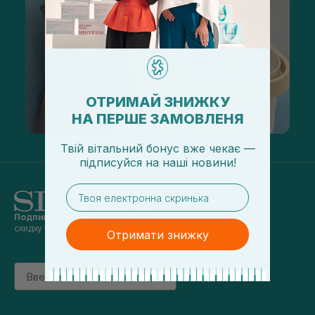
ОТРИМАЙ ЗНИЖКУ
НА ПЕРШЕ ЗАМОВЛЕНЯ
Твій вітальний бонус вже чекає —
підписуйся
на
наші новини!
email
Подпишись на наши новости
и получай
скидку 5% на первый заказ
Отримати знижку
Email
підписатись