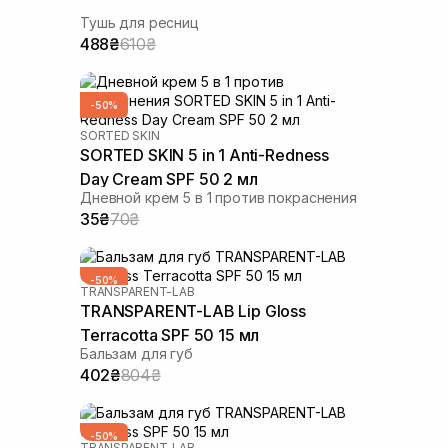
Тушь для ресниц
488₴
610₴
-50%
SORTED SKIN
SORTED SKIN 5 in 1 Anti-Redness
Day Cream SPF 50 2 мл
Дневной крем 5 в 1 против покраснения
35₴
70₴
-50%
TRANSPARENT-LAB
TRANSPARENT-LAB Lip Gloss
Terracotta SPF 50 15 мл
Бальзам для губ
402₴
804₴
-50%
TRANSPARENT-LAB