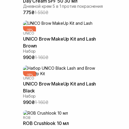
Day Cream SPF 50 30 мл
Дневной крем 5 в 1 против покраснения
775₴
1 550₴
-15%
UNICO
UNICO Brow MakeUp Kit and Lash
Brown
Набор
990₴
1 160₴
-15%
UNICO
UNICO Brow MakeUp Kit and Lash
Black
Набор
990₴
1 160₴
ROB
-20%
ROB Crushlook 10 мл