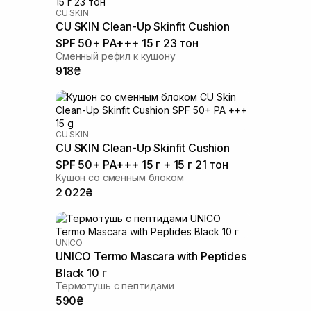
CU SKIN
CU SKIN Clean-Up Skinfit Cushion
SPF 50+ PA+++ 15 г 23 тон
Сменный рефил к кушону
918₴
CU SKIN
CU SKIN Clean-Up Skinfit Cushion
SPF 50+ PA+++ 15 г + 15 г 21 тон
Кушон со сменным блоком
2 022₴
UNICO
UNICO Termo Mascara with Peptides
Black 10 г
Термотушь с пептидами
590₴