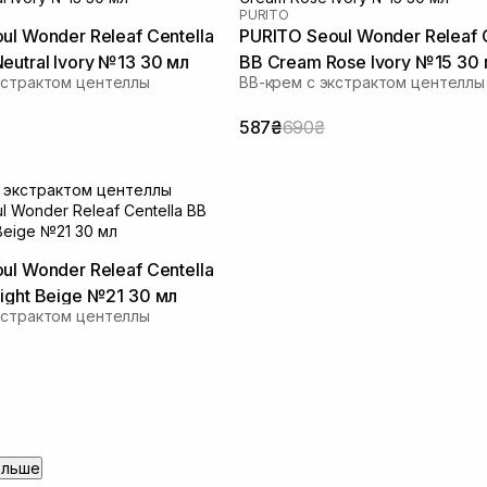
PURITO
ul Wonder Releaf Centella
PURITO Seoul Wonder Releaf C
eutral Ivory №13 30 мл
BB Cream Rose Ivory №15 30
кстрактом центеллы
ВВ-крем с экстрактом центеллы
587₴
690₴
ul Wonder Releaf Centella
ight Beige №21 30 мл
кстрактом центеллы
ольше