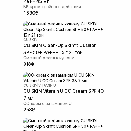
Pa++ 45 мл
BB-крем тройного действия
1 530₴
CU SKIN
CU SKIN Clean-Up Skinfit Cushion
SPF 50+ PA+++ 15 г 21 тон
Сменный рефил к кушону
918₴
CU SKIN
|
VITAMIN U
CU SKIN Vitamin U CC Cream SPF 40
7 мл
СС-крем с витамином U
258₴