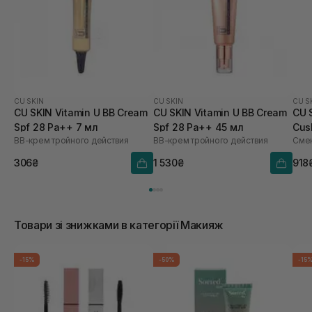
CU SKIN
CU SKIN
CU S
CU SKIN Vitamin U BB Cream
CU SKIN Vitamin U BB Cream
CU 
Spf 28 Pa++ 7 мл
Spf 28 Pa++ 45 мл
Cus
BB-крем тройного действия
BB-крем тройного действия
Смен
21 
306₴
1 530₴
918
Товари зі знижками в категорії Макияж
-15%
-50%
-15