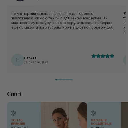
Це мій перший кушон. Шкіра виглядає здоровою,
Ду
зволоженою, свіжою та ніби підсвіченою зсередини. Він
то
має невагому текстуру, лягає як «друга шкіра», не створює
яскрави
ефекту маски, я його абсолютно не відчуваю протягом дня.
на
ос
то
ле
ро
Si
Наталія
Н
29.07.2026, 11:42
Статті