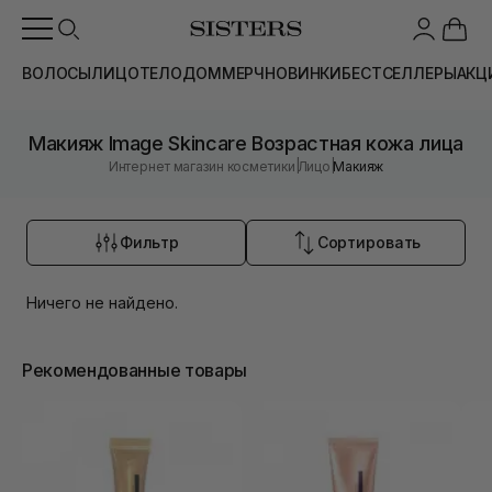
ВОЛОСЫ
ЛИЦО
ТЕЛО
ДОМ
МЕРЧ
НОВИНКИ
БЕСТСЕЛЛЕРЫ
АКЦ
Макияж Image Skincare Возрастная кожа лица
|
|
Интернет магазин косметики
Лицо
Макияж
Фильтр
Сортировать
Ничего не найдено.
Рекомендованные товары