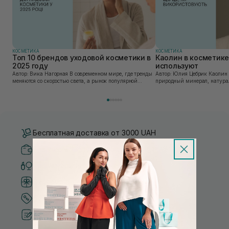
КОСМЕТИКА
КОСМЕТИКА
Топ 10 брендов уходовой косметики в
Каолин в косметике:
2025 году
используют
Автор: Вика Нагорная В современном мире, где тренды
Автор: Юлия Цебрик Каолин в косметологии – это
меняются со скоростью света, а рынок популярной
природный минерал, натурал
косметики переполнен новыми предложениями, выбор
имеет множество преимущес
средства для ухода становится настоящим вызовом....
головы, благодаря большому 
Бесплатная доставка от 3000 UAH
Безопасные способы оплаты
Только оригинальная косметика
Система бонусов и лояльности
Лучшие цены и топ товары
Рекомендации от косметологов