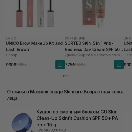
UNICO
SORTED SKIN
UNIC
UNICO Brow MakeUp Kit and
SORTED SKIN 5 in 1 Anti-
UNI
Lash Brown
Redness Day Cream SPF 50
Las
Набор
Дневной крем 5 в 1 против покраснения
Наб
30 мл
990₴
775₴
990
1 160₴
1 550₴
Отзывы о Макияж Image Skincare Возрастная кожа
лица
Кушон со сменным блоком CU Skin
Clean-Up Skinfit Cushion SPF 50+ PA
+++ 15 g
Кушоны для лица