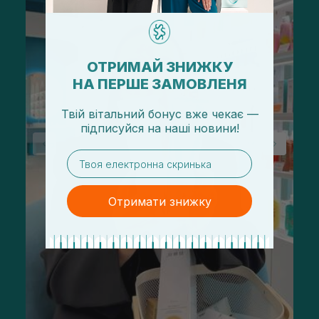
ОТРИМАЙ ЗНИЖКУ
НА ПЕРШЕ ЗАМОВЛЕНЯ
Твій вітальний бонус вже чекає —
підписуйся
на
наші новини!
email
Отримати знижку