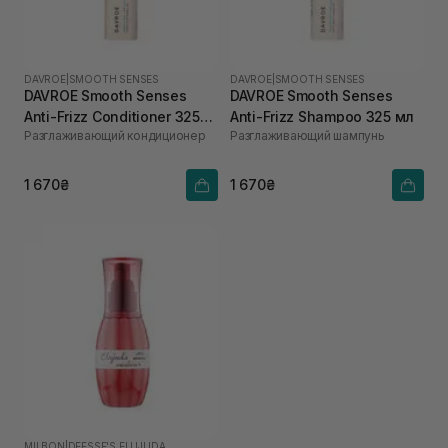
DAVROE
|
SMOOTH SENSES
DAVROE
|
SMOOTH SENSES
DAVROE Smooth Senses
DAVROE Smooth Senses
Anti-Frizz Conditioner 325
Anti-Frizz Shampoo 325 мл
Разглаживающий кондиционер
Разглаживающий шампунь
мл
1 670₴
1 670₴
MILBON
|
DEESSE'S ELUJUDA