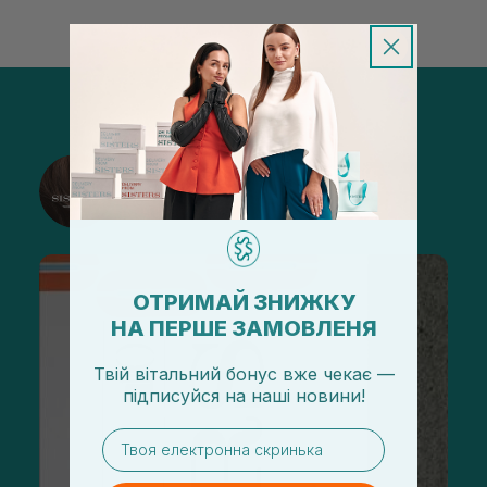
@sisters_stelmakh в Instagram
Подписаться
ОТРИМАЙ ЗНИЖКУ
НА ПЕРШЕ ЗАМОВЛЕНЯ
Твій вітальний бонус вже чекає —
підписуйся
на
наші новини!
email