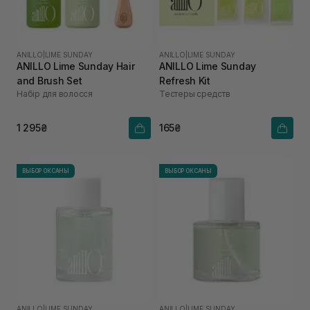
ANILLO
|
LIME SUNDAY
ANILLO
|
LIME SUNDAY
ANILLO Lime Sunday Hair
ANILLO Lime Sunday
and Brush Set
Refresh Kit
Набір для волосся
Тестеры средств
1 295₴
165₴
ВЫБОР ОКСАНЫ
ВЫБОР ОКСАНЫ
ANILLO
|
LIME SUNDAY
ANILLO
|
LIME SUNDAY