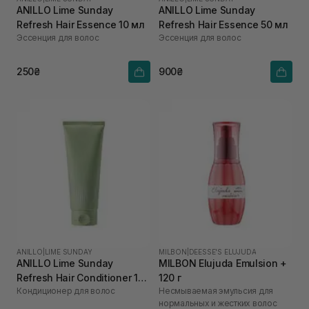
ANILLO Lime Sunday
ANILLO Lime Sunday
Refresh Hair Essence 10 мл
Refresh Hair Essence 50 мл
Эссенция для волос
Эссенция для волос
250₴
900₴
ANILLO
|
LIME SUNDAY
MILBON
|
DEESSE'S ELUJUDA
ANILLO Lime Sunday
MILBON Elujuda Emulsion +
Refresh Hair Conditioner 150
120 г
Кондиционер для волос
Несмываемая эмульсия для
мл
нормальных и жестких волос