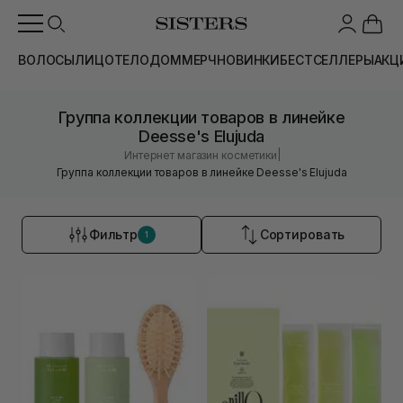
ВОЛОСЫ
ЛИЦО
ТЕЛО
ДОМ
МЕРЧ
НОВИНКИ
БЕСТСЕЛЛЕРЫ
АКЦ
Группа коллекции товаров в линейке
Deesse's Elujuda
|
Интернет магазин косметики
Группа коллекции товаров в линейке Deesse's Elujuda
Фильтр
Сортировать
1