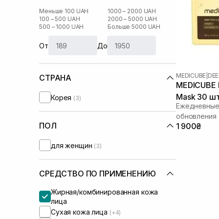
Меньше 100 UAH
1000 – 2000 UAH
100 – 500 UAH
2000 – 5000 UAH
500 – 1000 UAH
Больше 5000 UAH
От
До
MEDICUBE
|
DEE
СТРАНА
MEDICUBE D
Mask 30 ш
Корея
(3)
Ежедневные
обновления
ПОЛ
1 900₴
для женщин
(3)
СРЕДСТВО ПО ПРИМЕНЕНИЮ
Жирная/комбинированная кожа
лица
Сухая кожа лица
(+4)