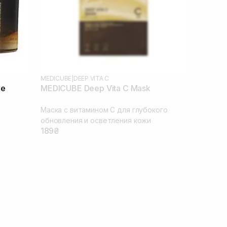
MEDICUBE
|
DEEP VITA C
le
MEDICUBE Deep Vita C Mask
Маска с витамином С для глубокого
обновления и осветления кожи
189₴