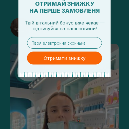
ОТРИМАЙ ЗНИЖКУ
НА ПЕРШЕ ЗАМОВЛЕНЯ
@sisters_stelmakh в Instagram
Твій вітальний бонус вже чекає —
підписуйся
на
наші новини!
Подписаться
email
Отримати знижку