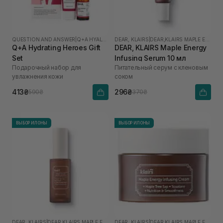
QUESTION AND ANSWER
|
Q+A HYALURONIC ACID
DEAR, KLAIRS
|
DEAR,KLAIRS MAPLE ENERGY
Q+A Hydrating Heroes Gift
DEAR, KLAIRS Maple Energy
Set
Infusing Serum 10 мл
Подарочный набор для
Питательный серум с кленовым
увлажнения кожи
соком
413₴
296₴
590₴
370₴
ВЫБОР ИЛОНЫ
ВЫБОР ИЛОНЫ
DEAR, KLAIRS
|
DEAR,KLAIRS MAPLE ENERGY
DEAR, KLAIRS
|
DEAR,KLAIRS MAPLE ENERGY