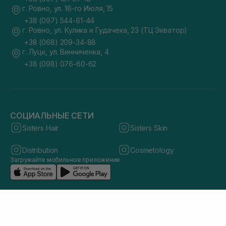
г. Ровно, ул. 16-го Июля, 15
+38 (097) 544-61-44
г. Ровно, ул. Кулика и Гудачека, 23 (ТЦ Экватор)
+38 (068) 209-34-88
г. Луцк, ул. Винниченка, 4
+38 (098) 076-60-62
СОЦИАЛЬНЫЕ СЕТИ
Sisters Hair
Sisters Skin
Distribution
Cosmetology
Загружайте мобильное приложение
© 2026 sisters.co.ua. Все права защищены