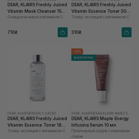
DEAR, KLAIRS Freshly Juiced
DEAR, KLAIRS Freshly Juiced
Vitamin Mask Cleanser 150
Vitamin Essence Toner 30
Очищуюча маска з вітаміном С
Тонер-эссенция с витамином C
мл
мл
710₴
310₴
-20%
ВЫБОР ИЛОНЫ
DEAR, KLAIRS
|
FRESHLY JUICED
DEAR, KLAIRS
|
DEAR,KLAIRS MAPLE ENERGY
DEAR, KLAIRS Freshly Juiced
DEAR, KLAIRS Maple Energy
Vitamin Essence Toner 180
Infusing Serum 10 мл
Тонер-эссенция с витамином C
Питательный серум с кленовым
мл
соком