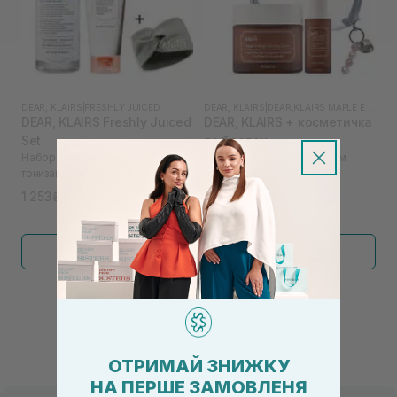
DEAR, KLAIRS
|
FRESHLY JUICED
DEAR, KLAIRS
|
DEAR,KLAIRS MAPLE ENERGY
DEAR, KLAIRS Freshly Juiced
DEAR, KLAIRS + косметичка
Set
та брелок
Набор для осветления,
Набор средств с кленовым
тонизации и мягкой очистки
соком
1 253₴
2 200₴
1 670₴
Показать больше
←
1
2
→
ОТРИМАЙ ЗНИЖКУ
НА ПЕРШЕ ЗАМОВЛЕНЯ