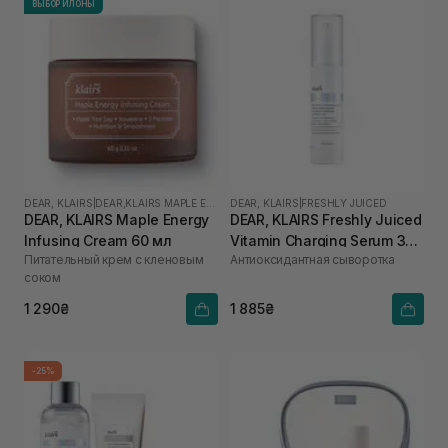
ВЫБОР ИЛОНЫ
DEAR, KLAIRS
|
DEAR,KLAIRS MAPLE ENERGY
DEAR, KLAIRS
|
FRESHLY JUICED
DEAR, KLAIRS Maple Energy
DEAR, KLAIRS Freshly Juiced
Infusing Cream 60 мл
Vitamin Charging Serum 30
Питательный крем с кленовым
Антиоксидантная сыворотка
мл
соком
1 290₴
1 885₴
-25%