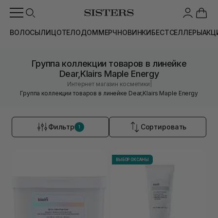
ВОЛОСЫ
ЛИЦО
ТЕЛО
ДОМ
МЕРЧ
НОВИНКИ
БЕСТСЕЛЛЕРЫ
АКЦ
Группа коллекции товаров в линейке
Dear,Klairs Maple Energy
|
Интернет магазин косметики
Группа коллекции товаров в линейке Dear,Klairs Maple Energy
Фильтр
Сортировать
1
ВЫБОР ОКСАНЫ