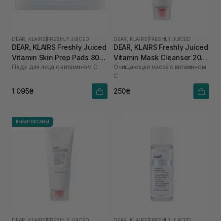
DEAR, KLAIRS
|
FRESHLY JUICED
DEAR, KLAIRS
|
FRESHLY JUICED
DEAR, KLAIRS Freshly Juiced
DEAR, KLAIRS Freshly Juiced
Vitamin Skin Prep Pads 80
Vitamin Mask Cleanser 20
Пэды для лица с витамином C
Очищающая маска с витамином
шт
мл
C
1 095₴
250₴
ВЫБОР ОКСАНЫ
DEAR, KLAIRS
|
FRESHLY JUICED
DEAR, KLAIRS
|
FRESHLY JUICED