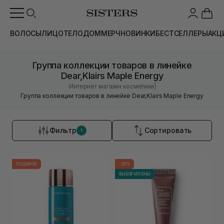
ВОЛОСЫ
ЛИЦО
ТЕЛО
ДОМ
МЕРЧ
НОВИНКИ
БЕСТСЕЛЛЕРЫ
АКЦ
Группа коллекции товаров в линейке
Dear,Klairs Maple Energy
|
Интернет магазин косметики
Группа коллекции товаров в линейке Dear,Klairs Maple Energy
Фильтр
Сортировать
1
ПОДАРОК
-20%
ВЫБОР ИЛОНЫ