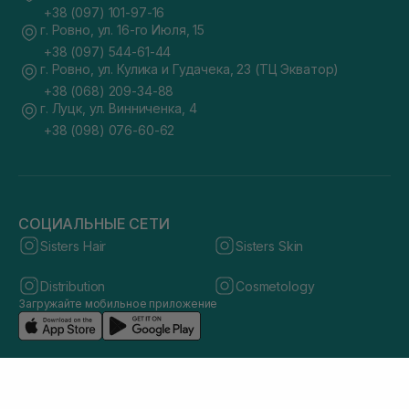
+38 (097) 101-97-16
г. Ровно, ул. 16-го Июля, 15
+38 (097) 544-61-44
г. Ровно, ул. Кулика и Гудачека, 23 (ТЦ Экватор)
+38 (068) 209-34-88
г. Луцк, ул. Винниченка, 4
+38 (098) 076-60-62
СОЦИАЛЬНЫЕ СЕТИ
Sisters Hair
Sisters Skin
Distribution
Cosmetology
Загружайте мобильное приложение