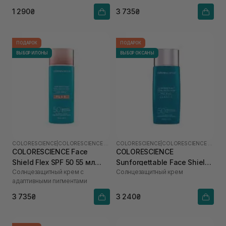
1 290₴
3 735₴
ПОДАРОК
ПОДАРОК
ВЫБОР ИЛОНЫ
ВЫБОР ОКСАНЫ
COLORESCIENCE
|
COLORESCIENCE SHIELD
COLORESCIENCE
|
COLORESCIENCE SHIELD
COLORESCIENCE Face
COLORESCIENCE
Shield Flex SPF 50 55 мл
Sunforgettable Face Shield
Солнцезащитный крем с
Солнцезащитный крем
(Fair)
Classic SPF 50 55 мл
адаптивными пигментами
3 735₴
3 240₴