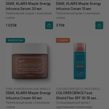
DEAR, KLAIRS Maple Energy
DEAR, KLAIRS Maple Energy
Infusing Serum 30 мл
Infusing Cream 15 мл
Питательный серум с кленовым
Питательный крем с кленовым
соком
соком
1 025₴
370₴
ВЫБОР ИЛОНЫ
ПОДАРОК
DEAR, KLAIRS
|
DEAR,KLAIRS MAPLE ENERGY
COLORESCIENCE
|
COLORESCIENCE SHIELD
DEAR, KLAIRS Maple Energy
COLORESCIENCE Face
Infusing Cream 60 мл
Shield Flex SPF 50 55 мл
Питательный крем с кленовым
Солнцезащитный крем с
(Medium)
соком
адаптивными пигментами