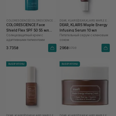
COLORESCIENCE
|
COLORESCIENCE SHIELD
DEAR, KLAIRS
|
DEAR,KLAIRS MAPLE ENERGY
COLORESCIENCE Face
DEAR, KLAIRS Maple Energy
Shield Flex SPF 50 55 мл
Infusing Serum 10 мл
Солнцезащитный крем с
Питательный серум с кленовым
(Light)
адаптивными пигментами
соком
3 735₴
296₴
370₴
ВЫБОР ИЛОНЫ
ВЫБОР ИЛОНЫ
DEAR, KLAIRS
|
DEAR,KLAIRS MAPLE ENERGY
DEAR, KLAIRS
|
DEAR,KLAIRS MAPLE ENERGY