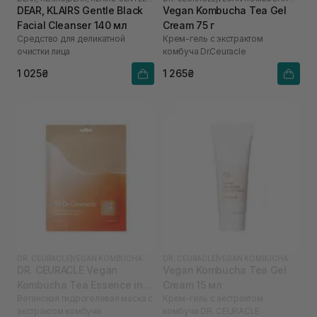
DEAR, KLAIRS Gentle Black
Vegan Kombucha Tea Gel
Facial Cleanser 140 мл
Cream 75 г
Средство для деликатной
Крем-гель с экстрактом
очистки лица
комбуча Dr.Ceuracle
1 025₴
1 265₴
DR. CEURACLE
|
VEGAN KOMBUCHA TEA
DR. CEURACLE
|
VEGAN KOMBUCHA TEA
DR. CEURACLE Vegan
Vegan Kombucha Tea Gel
Kombucha Tea Essence in
Cream 15 мл
Веганская гидрогелевая маска с
Крем-гель с экстрактом
Gel Mask 1 шт
экстрактом комбучи
комбучи DR. СEURACLE