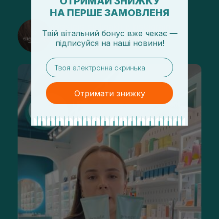
ОТРИМАЙ ЗНИЖКУ
НА ПЕРШЕ ЗАМОВЛЕНЯ
@sisters_stelmakh в Instagram
Твій вітальний бонус вже чекає —
підписуйся
на
наші новини!
Подписаться
email
Отримати знижку