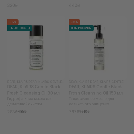
320₴
440₴
-35%
-35%
ВЫБОР ОКСАНЫ
ВЫБОР ОКСАНЫ
DEAR, KLAIRS
|
DEAR, KLAIRS GENTLE BLACK
DEAR, KLAIRS
|
DEAR, KLAIRS GENTLE BLACK
DEAR, KLAIRS Gentle Black
DEAR, KLAIRS Gentle Black
Fresh Cleansing Oil 30 мл
Fresh Cleansing Oil 150 мл
Гидрофильное масло для
Гидрофильное масло для
деликатной очистки
деликатного очищения
283₴
787₴
435₴
1 210₴