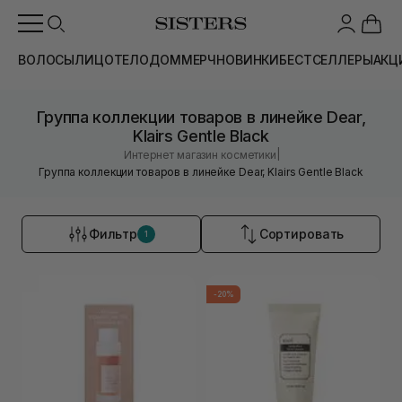
ВОЛОСЫ
ЛИЦО
ТЕЛО
ДОМ
МЕРЧ
НОВИНКИ
БЕСТСЕЛЛЕРЫ
АКЦ
Группа коллекции товаров в линейке Dear,
Klairs Gentle Black
|
Интернет магазин косметики
Группа коллекции товаров в линейке Dear, Klairs Gentle Black
Фильтр
Сортировать
1
-20%