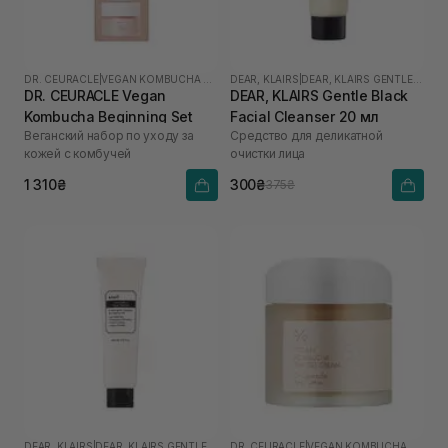
DR. CEURACLE
|
VEGAN KOMBUCHA TEA
DEAR, KLAIRS
|
DEAR, KLAIRS GENTLE BLACK
DR. CEURACLE Vegan
DEAR, KLAIRS Gentle Black
Kombucha Beginning Set
Facial Cleanser 20 мл
Веганский набор по уходу за
Средство для деликатной
кожей с комбучей
очистки лица
1 310₴
300₴
375₴
DEAR, KLAIRS
|
DEAR, KLAIRS GENTLE BLACK
DR. CEURACLE
|
VEGAN KOMBUCHA TEA