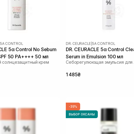
5Α CONTROL
DR. CEURACLE
|
5Α CONTROL
LE 5α Control No Sebum
DR. CEURACLE 5α Control Cle
 SPF 50 PA++++ 50 мл
Serum in Emulsion 100 мл
 солнцезащитный крем
Себорегулюющая эмульсия для 
1 485₴
-35%
ВЫБОР ОКСАНЫ