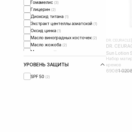
Гомамелис
(3)
Глицерин
(2)
Диоксид титана
(1)
Экстракт центеллы азиатской
(1)
Оксид цинка
(1)
Масло виноградных косточек
(2)
DR. CEURACLE
|
Масло жожоба
(2)
DR. CEURAC
Масло сои
(1)
Sun Lotion
Набор мати
Масло подсолнечника
(2)
(термін до
УРОВЕНЬ ЗАЩИТЫ
кремов
Токоферол
(1)
690₴
1 020
SPF 50
(2)