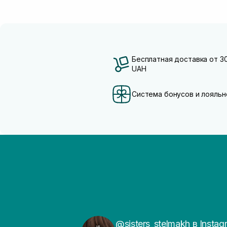
Бесплатная доставка от 3
UAH
Система бонусов и лояльн
@sisters_stelmakh в Instag