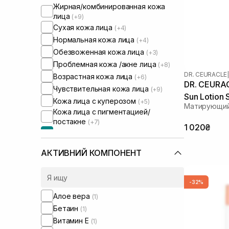
Жирная/комбинированная кожа
лица
(+9)
Сухая кожа лица
(+4)
Нормальная кожа лица
(+4)
Обезвоженная кожа лица
(+3)
Проблемная кожа /акне лица
(+8)
DR. CEURACLE
|
Возрастная кожа лица
(+6)
DR. CEURAC
Чувствительная кожа лица
(+9)
Sun Lotion
Кожа лица с куперозом
(+5)
Матирующий
Кожа лица с пигментацией/
постакне
(+7)
1 020₴
Кожа лица с расширенными порами
Кожа лица с нарушенным
АКТИВНИЙ КОМПОНЕНТ
барьером
(+6)
Кожа лица с нарушенным
микробиомом
(+3)
-32%
Алое вера
(1)
Бетаин
(1)
Витамин Е
(1)