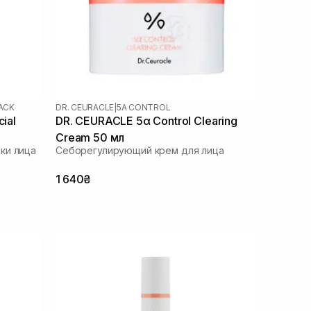
LACK
DR. CEURACLE
|
5Α CONTROL
ial
DR. CEURACLE 5α Control Clearing
Cream 50 мл
ки лица
Себорегулирующий крем для лица
1 640₴