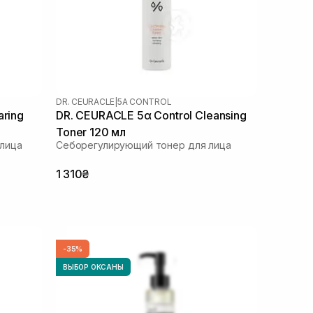
DR. CEURACLE
|
5Α CONTROL
aring
DR. CEURACLE 5α Control Cleansing
Toner 120 мл
лица
Себорегулирующий тонер для лица
1 310₴
-35%
ВЫБОР ОКСАНЫ