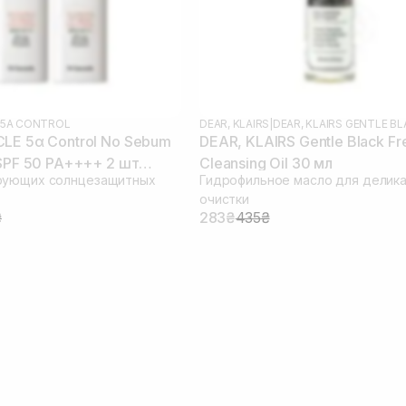
5Α CONTROL
DEAR, KLAIRS
|
DEAR, KLAIRS GENTLE B
LE 5α Control No Sebum
DEAR, KLAIRS Gentle Black Fr
 SPF 50 PA++++ 2 шт
Cleansing Oil 30 мл
рующих солнцезащитных
Гидрофильное масло для делик
 09.04.2026)
очистки
₴
283₴
435₴