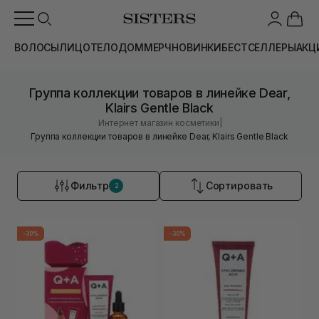
ВОЛОСЫ
ЛИЦО
ТЕЛО
ДОМ
МЕРЧ
НОВИНКИ
БЕСТСЕЛЛЕРЫ
АКЦ
Группа коллекции товаров в линейке Dear,
Klairs Gentle Black
|
Интернет магазин косметики
Группа коллекции товаров в линейке Dear, Klairs Gentle Black
Фильтр
Сортировать
2
-30%
-30%