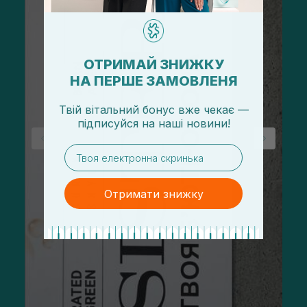
ОТРИМАЙ ЗНИЖКУ
НА ПЕРШЕ ЗАМОВЛЕНЯ
Твій вітальний бонус вже чекає —
підписуйся
на
наші новини!
email
Отримати знижку