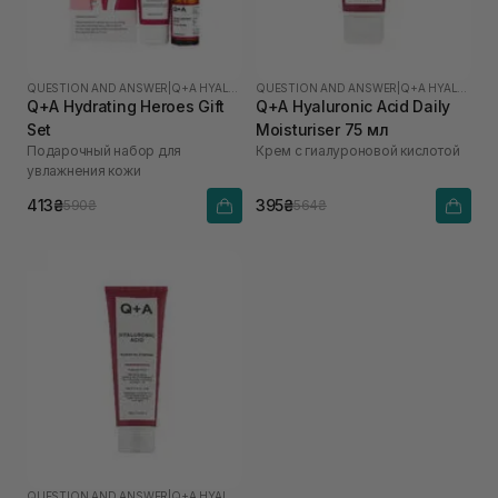
QUESTION AND ANSWER
|
Q+A HYALURONIC ACID
QUESTION AND ANSWER
|
Q+A HYALURONIC ACID
Q+A Hydrating Heroes Gift
Q+A Hyaluronic Acid Daily
Set
Moisturiser 75 мл
Подарочный набор для
Крем с гиалуроновой кислотой
увлажнения кожи
413₴
395₴
590₴
564₴
QUESTION AND ANSWER
|
Q+A HYALURONIC ACID