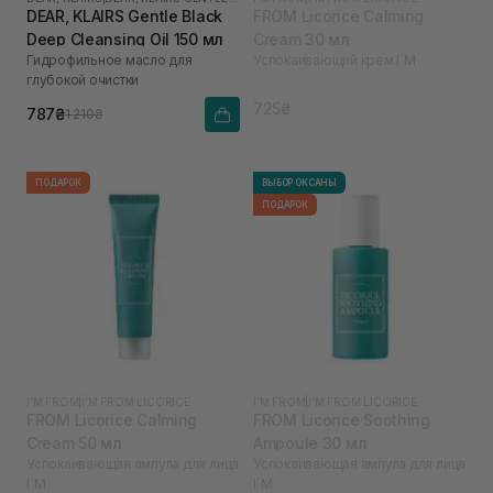
DEAR, KLAIRS Gentle Black
FROM Licorice Calming
Deep Cleansing Oil 150 мл
Cream 30 мл
Гидрофильное масло для
Успокаивающий крем I`M
глубокой очистки
725₴
787₴
1 210₴
ПОДАРОК
ВЫБОР ОКСАНЫ
ПОДАРОК
I'M FROM
|
I’M FROM LICORICE
I'M FROM
|
I’M FROM LICORICE
FROM Licorice Calming
FROM Licorice Soothing
Cream 50 мл
Ampoule 30 мл
Успокаивающая ампула для лица
Успокаивающая ампула для лица
I`M
I`M