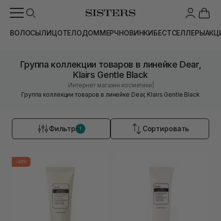
ВОЛОСЫ
ЛИЦО
ТЕЛО
ДОМ
МЕРЧ
НОВИНКИ
БЕСТСЕЛЛЕРЫ
АКЦ
Группа коллекции товаров в линейке Dear,
Klairs Gentle Black
|
Интернет магазин косметики
Группа коллекции товаров в линейке Dear, Klairs Gentle Black
Фильтр
Сортировать
1
-20%