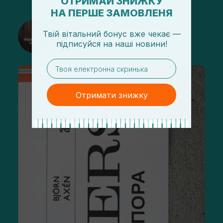
ОТРИМАЙ ЗНИЖКУ
НА ПЕРШЕ ЗАМОВЛЕНЯ
@sisters_stelmakh в Instagram
Твій вітальний бонус вже чекає —
підписуйся
на
наші новини!
Подписаться
email
Отримати знижку