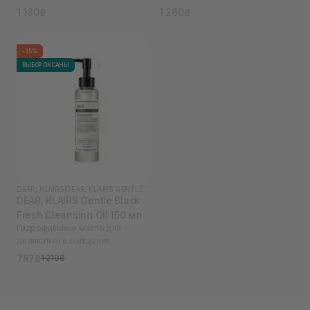
1 180₴
1 260₴
-35%
ВЫБОР ОКСАНЫ
DEAR, KLAIRS
|
DEAR, KLAIRS GENTLE BLACK
DEAR, KLAIRS Gentle Black
Fresh Cleansing Oil 150 мл
Гидрофильное масло для
деликатного очищения
787₴
1 210₴