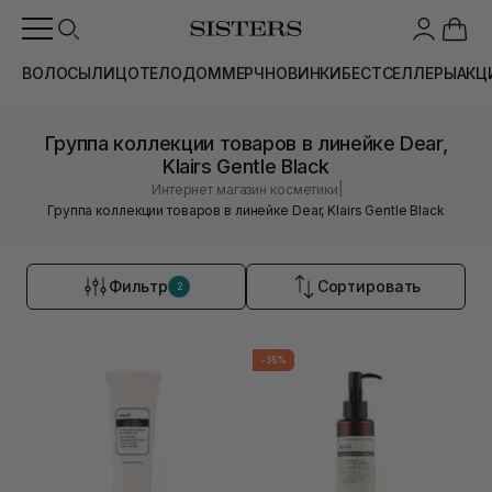
ВОЛОСЫ
ЛИЦО
ТЕЛО
ДОМ
МЕРЧ
НОВИНКИ
БЕСТСЕЛЛЕРЫ
АКЦ
Группа коллекции товаров в линейке Dear,
Klairs Gentle Black
|
Интернет магазин косметики
Группа коллекции товаров в линейке Dear, Klairs Gentle Black
Фильтр
Сортировать
2
-35%